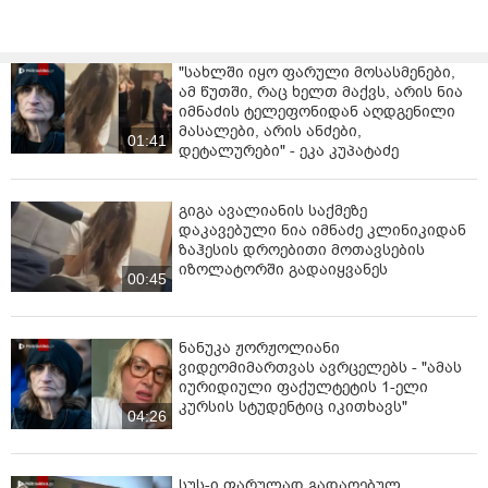
შეფხიზლებული მოეჩვენა, შეეშინდა და ისიც მოკლა“.
„მამაჩემიც მძინარე იყო, დედაც, დედა ცოტა
"სახლში იყო ფარული მოსასმენები,
შეფხიზლებული იყო, შემეშინდა...ვერ იტანდნენ ჩემი
ამ წუთში, რაც ხელთ მაქვს, არის ნია
დები მამას, დედაჩემთან ჩხუბობდნენ რაღაცებზე“, -
იმნაძის ტელეფონიდან აღდგენილი
აცხადებს ბეროზაშვილი.
მასალები, არის ანძები,
01:41
დეტალურები" - ეკა კუპატაძე
ბრალდებულმა ასევე აღნიშნა, რომ მას ბენზინი არ
ჰქონია, სახლში კი გაზი გაუშვა და ქაღალდებით
გიგა ავალიანის საქმეზე
გააჩინა ცეცხლი. თბილისის პოლიციის
დაკავებული ნია იმნაძე კლინიკიდან
დეპარტამენტის უფროსის მოადგილის კითხვაზე, თუ
ზაჰესის დროებითი მოთავსების
რას აპირებდა ის მკვლელობის შემდეგ,
იზოლატორში გადაიყვანეს
00:45
ბეროზაშვილმა უპასუხა, რომ „ჩაცხრებოდა ეს ამბავი
და ცხოვრებას გააგრძელებდა“.
ვიდეო: "ტვ პირველი"
ნანუკა ჟორჟოლიანი
ვიდეომიმართვას ავრცელებს - "ამას
იურიდიული ფაქულტეტის 1-ელი
კურსის სტუდენტიც იკითხავს"
04:26
სუს-ი ფარულად გადაღებულ