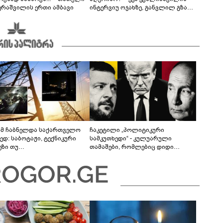
ერაშვილის ერთი ამბავი
ინტერვიუ ოჯახზე, განვლილ გზასა
და რთულ პერიოდზე
მ ჩაბნელდა საქართველო
ჩაკეტილი „პოლიტიკური
ედ: საბოტაჟი, ტექნიკური
სამკუთხედი“ - კულუარული
ეზი თუ
თამაშები, რომლებიც დიდი
როფესიონალიზმი?! -
სისხლის ფასად ჯდება
რო თვალჭრელიძის ანალიზი