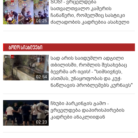
SOS! - ვრცელდება
სათვალთვალო კამერის
ჩანაწერი, რომელშიც სასტიკი
01:25
ძალადობის კადრებია ასახული
ბოლო სიახლეები
სად არის საიდუმლო ადგილი
თბილისში, რომლის შესახებაც
ბევრმა არ იცის! - "სიმსივნეს,
02:54
ასთმას, უნაყოფობას და კუჭ-
ნაწლავის პრობლემებს კურნავს"
ჩხუბი პარკინგის გამო -
ვრცელდება დაპირისპირების
კადრები ანაკლიიდან
02:23