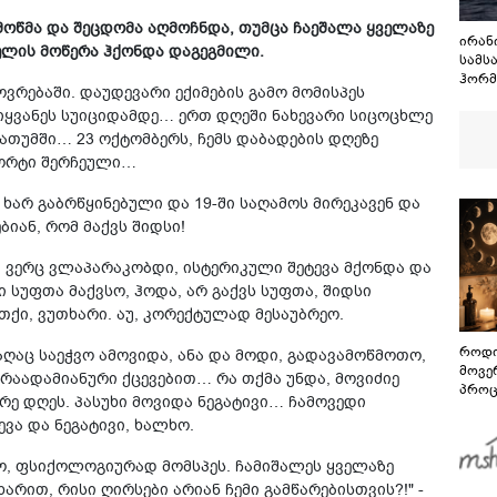
ამოწმა და შეცდომა აღმოჩნდა, თუმცა ჩაეშალა ყველაზე
ირან
ხელის მოწერა ჰქონდა დაგეგმილი.
სამს
ჰორმ
ვრებაში. დაუდევარი ექიმების გამო მომისპეს
მოთხ
ყვანეს სუიციდამდე… ერთ დღეში ნახევარი სიცოცხლე
ბათუმში… 23 ოქტომბერს, ჩემს დაბადების დღეზე
ტორტი შერჩეული…
 ხარ გაბრწყინებული და 19-ში საღამოს მირეკავენ და
იან, რომ მაქვს შიდსი!
, ვერც ვლაპარაკობდი, ისტერიკული შეტევა მქონდა და
ი სუფთა მაქვსო, ჰოდა, არ გაქვს სუფთა, შიდსი
თქი, ვუთხარი. აუ, კორექტულად მესაუბრეო.
როდი
აღაც საეჭვო ამოვიდა, ანა და მოდი, გადავამოწმოთო,
მოვე
არაადამიანური ქცევებით… რა თქმა უნდა, მოვიძიე
პროც
ე დღეს. პასუხი მოვიდა ნეგატივი… ჩამოვედი
აგვი
ვა და ნეგატივი, ხალხო.
გზამ
ყო, ფსიქოლოგიურად მომსპეს. ჩამიშალეს ყველაზე
არით, რისი ღირსები არიან ჩემი გამწარებისთვის?!" -