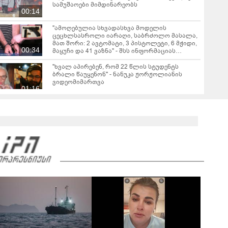
სამუშაოები მიმდინარეობს
00:14
"ამოღებულია სხვადასხვა მოდელის
ცეცხლსასროლი იარაღი, საბრძოლო მასალა,
მათ შორი: 2 ავტომატი, 3 პისტოლეტი, 6 მჭიდი,
00:34
მაყუჩი და 41 ვაზნა" - შსს ინფორმაციას
ავრცელებს
"ხვალ აპირებენ, რომ 22 წლის სტუდენტს
ბრალი წაუყენონ" - ნანუკა ჟორჟოლიანის
ვიდეომიმართვა
01:16
"ეს ის ადგილია, საიდანაც გუშინდელი ვიდეო
ვირუსულად გავრცელდა.... დანარჩენი თქვენ
განსაჯეთ, რამდენად შესაძლებელია აქ
04:19
ადამიანის გადავარდნა" - რა კადრებს
აქვეყნებს კობა ახალაძე მლეთიდან, სადაც 12
წლის წინ გურამ დადიანიძე გაუჩინარდა?
"მოსალოდნელია წვიმა, ელჭექი, სეტყვა და
ქარის გაძლიერება" - სად როგორი ამინდი
იქნება უახლოეს დღეებში?
"ასფალტზე თავი მრავალჯერ დამარტყმევინეს,
მირტყეს მუშტები" - რას ჰყვება დავით
დვალიშვილი, რომელზეც
01:55
არასრულწლოვანებმა ფიზიკურად იძალადეს?
"გიზიარებთ კადრებს აფხაზეთიდან... ვიცი,