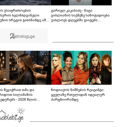
ბევრს გაინტერესებთ, როგორია იქაურობა
დღეს" - რა ვიდეო ვრცელდება სოციალურ
06:52
ქსელში?
ის უსაფრთხოების
ტარიელ კაკაბაძე - ნატა
ახურის ხელმძღვანელი
ვიბლიანის საქმეზე საზოგადოება
უზის სრუტის გახსნამდე აშშ-ს
უახლოეს დღეებში გაიგებს
ოვნებს უყენებს
სიახლეს, დაიდება პირველი
მნიშვნელოვანი შედეგი და
ოფიციალურად ცნობენ
დაზარალებულად
ს შევიჭრათ თმა და
ზოდიაქოს ნიშნების რეიტინგი:
რიდოთ სილამაზის
ყველაზე რთულიდან იდეალურ
ედურებს - 2026 წლის
პარტნიორამდე
სტოს ასტროლოგიური
კვლევი