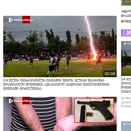
აგვის
მოას
დადგ
პ
00:08
24 წ
24 წლის ფეხბურთელს თამაშის დროს ელვამ დაარტყა -
დროს
ტრაგიკული მომენტის ამსახველი კადრები ტაილანდიდან
მომენ
მედიაში ვრცელდება
ტაილ
24 წლ
ელვამ
მომენ
ტაილა