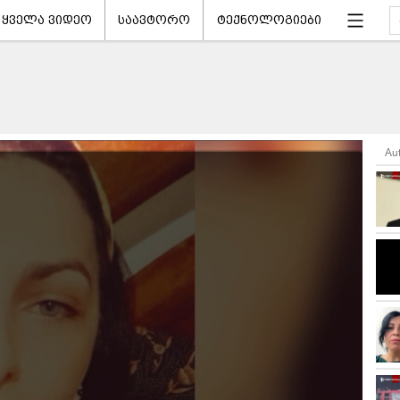
ყველა ვიდეო
საავტორო
ტექნოლოგიები
Au