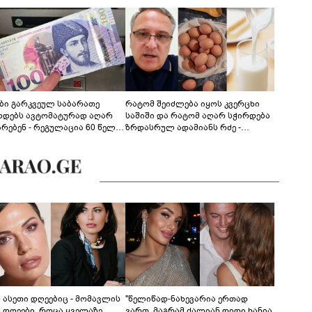
ები გარკვეულ საბარათე
რატომ შეიძლება იყოს კვერცხი
ხდებს ავტომატურად აღარ
საშიში და რატომ აღარ სჭირდება
არებენ - რეგულაცია 60 წელს
ზრდასრულ ადამიანს რძე -
ცილებულ პირებს შეეხება
ფსიქონუტრიციოლოგის
განმარტება
ს ასეთი დღეებიც - მომავლის
"წელიწად-ნახევარია ერთად
ს დღეები, როცა ყველაზე
ვართ, მაგრამ ძალიან დიდი ხანია,