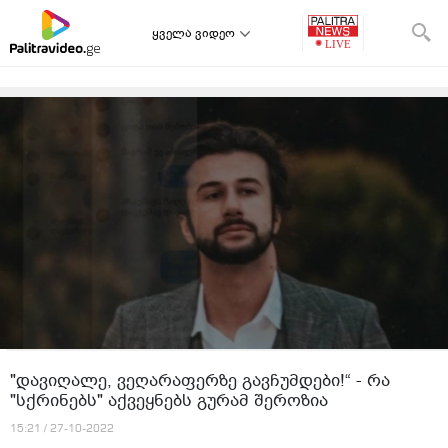
ყველა ვიდეო
"დავიღალე, ვეღარაფერზე გავჩუმდები!“ - რა
"სქრინებს" აქვეყნებს გურამ შეროზია
15:21 / 27-10-2022