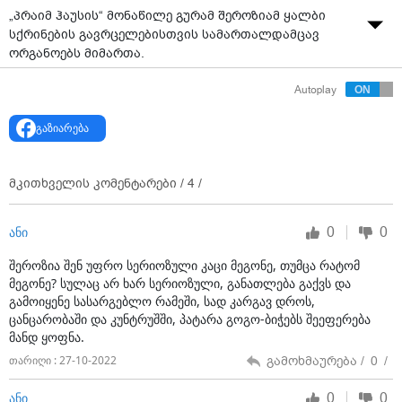
„პრაიმ ჰაუსის“ მონაწილე გურამ შეროზიამ ყალბი
სქრინების გავრცელებისთვის სამართალდამცავ
ორგანოებს მიმართა.
„ეს სქრინი ვრცელდება ტიკტოკზე და ფბ-ზე, ასევე
Autoplay
ლაივში გააჟღერა ერთ-ერთმა მონაწილემ. უკვე
მივმართე სამხარაულის ექსპერტიზას, შესაბამის
გაზიარება
ორგანოებსაც და ყალბი სქრინის გავრცელებისთვის -
ზომებს მივიღებთ! ვინც დაიჯერეთ - საღოლ, ზუსტად
ასე აბდა-უბდა გრამატიკით ვწერ ხო, ამ ლექსიკით და
მკითხველის კომენტარები /
4
/
ასე ვექცევი მეგობრებს თქვენი აზრით? ან დრო, ან
seen, არაფერი რომ არ აქვს, ფოტოშოპიც რომ არ
0
0
ანი
იციან. დავიღალე, ვეღარაფერზე გავჩუმდები!“ - წერს
შეროზია.
შეროზია შენ უფრო სერიოზული კაცი მეგონე, თუმცა რატომ
მეგონე? სულაც არ ხარ სერიოზული, განათლება გაქვს და
გამოიყენე სასარგებლო რამეში, სად კარგავ დროს,
ცანცარობაში და კუნტრუშში, პატარა გოგო-ბიჭებს შეეფერება
მანდ ყოფნა.
გამოხმაურება /
0
/
თარიღი : 27-10-2022
0
0
ანი