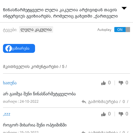
წინასწარმეტყველი ლელა კაკულია არქივიდან თავის
ინტერვიუს გვიზიარებს, რომელიც გაზეთში „ქართველი
წინასწარმეტყველი ლელა კაკულია“ 2009 წლის
ივნისში გამოქვეყნდა.
ლელა კაკულია
ტეგები:
Autoplay
- ქალბატონო ლელა, მოდით, საუბარი საქართველოს
საგარეო პოლიტიკით დავიწყოთ. გაეროს გენერალური
გაზიარება
მდივნის შუალედურ მოხსენებას დიდი უარყოფითი
რეზონანსი მოჰყვა ჩვენს ქვეყანაში, ვინაიდან მასში
აფხაზეთი და საქართველო ცალ-ცალკე სუბიექტებად
მკითხველის კომენტარები /
5
/
არიან დაფიქსირებულნი...
- უკმაყოფილებას და შეშფოთებას არც პოლიტიკური
0
0
ხათუნა
ოპოზიცია მალავს და არც თავად ხელისუფლება.
არ გაიშვა შენი წინასწარმეტყველობა
სამაგიეროდ, აღფრთოვანებულ-აღტაცებული არიან
სეპარატისტები და მათი „მოამაგე უფროსი ძმა“. ახლა
გამოხმაურება /
0
/
თარიღი : 24-10-2022
საქართველო გაეროსგან კატეგორიულად ითხოვს,
ამოიღოს საბოლოო მოხსენებიდან ფრაზა, რომელიც
0
0
,zzz
აფხაზეთს საქართველოს შემადგენლობაში არ
როგორ მიხარია შენი ოპტიმიზმი
აფიქსირებს.
გამოხმაურება /
0
/
თარიღი : 25-10-2022