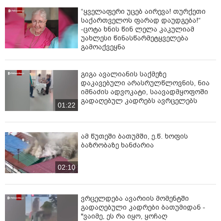
ტერიტორიაზე.
“ყველაფერი უცებ აირევა! თურქეთი
- თქვენ ბრძანებთ, რომ საქართველო ყველა იმ მიწას
საქართველოს ფარად დაუდგება!“
-ცოტა ხნის წინ ლელა კაკულიამ
დაიბრუნებს, რომლებიც ისტორიულად ეკუთვნის.
უახლესი წინასწარმეტყველება
მაგრამ ამ ტერიტორიებზე ძირითადად სხვა ეროვნების
გამოაქვეყნა
ხალხი და, ასე ვთქვათ, გაუცხოებული ქართველები
სახლობენ...
გიგა ავალიანის საქმეზე
- ნუ გეშინიათ, გაუცხოებული ქართველები ისევ
დაკავებული არასრულწლოვნის, ნია
გადმოქართველდებიან, ოღონდ მუშაობაა ამ
იმნაძის ადვოკატი, საავადმყოფოში
მიმართულებით საჭირო. თანაც ამ ტერიტორიების
გადაღებულ კადრებს ავრცელებს
01:22
დაბრუნების შემდეგ იქ, იმ ნოყიერ მიწებზე, ბევრი
ქართველი გადასახლდება, გამრავლდება და
სრულიად ქართული სული დამკვიდრდება. ეს ისეთივე
ამ წუთეში ბათუმში, ე.წ. ხოფის
რეალურია, როგორც ის, რომ ახლა მე მიყურებ.
ბაზრობაზე ხანძარია
02:10
ვრცელდება ავარიის მომენტში
გადაღებული კადრები ბათუმიდან -
"ვაიმე, ეს რა იყო, ყოჩაღ