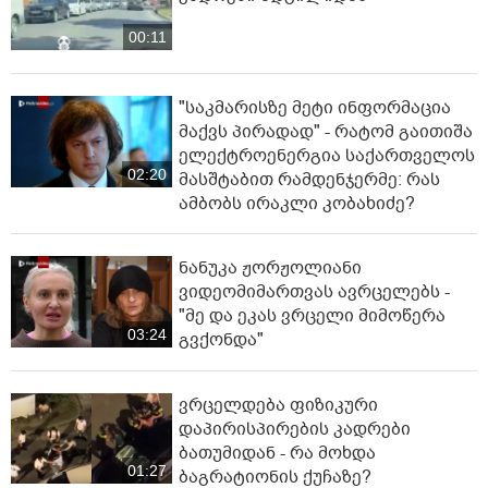
ინ­ტერ­ნეტ­ში დრა­მა­ტუ­ლი კად­რე­
ბი ვრცელდება, რომელიც 16
წლის ბიჭის გმირობას ასახავს
01:53
ბოლო სიახლეები
რა ხდება ამ წუთებში ხაშურში? -
კადრები ადგილიდან
00:11
"საკმარისზე მეტი ინფორმაცია
მაქვს პირადად" - რატომ გაითიშა
ელექტროენერგია საქართველოს
02:20
მასშტაბით რამდენჯერმე: რას
ამბობს ირაკლი კობახიძე?