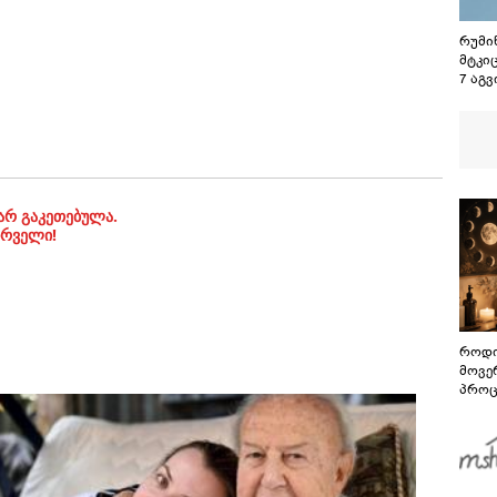
რუმინ
მტკი
7 აგ
სოხუმ
დაგე
დაკა
ვადა
საქა
ტერი
მიმა
არ გაკეთებულა.
ირველი!
როდი
მოვე
პროც
აგვი
გზამ