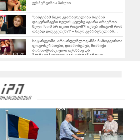
ექსპერტიზის პასუხი
"სისტემამ ნიკო კვარაცხელიას საქმის
ფიგურანტები ხელის გულზე ატარა არაერთი
წელი! ხომ არ იცით რატომ?! იქნებ იმიტომ რომ
თავად დაუკვეთეს?!“ – ნიკო კვარაცხელიას
დედა განცხადებას ავრცელებს
საგარეჯოში, არასრულწლოვანმა ჩამოტვირთა
ფოტოსურათები, დაამონტაჟა, მიანიჭა
პორნოგრაფიული იერსახე და
00:20
შეურაცხმყოფელ ტექსტებთან ერთად
გაავრცელა - შსს ბრალდებულის დაკავების
კადრებს აქვეყნებს
ნიკა მელიას სასამართლოს უპატივცემლობის
ფაქტზე 1 წლით და 6 თვით თავისუფლების
აღკვეთა მიესაჯა
ცნობილია რამდენწლიანი პატიმრობა მიესაჯა
სანიტარს, რომელმაც შვილი ბათუმში,
კლინიკის საპირფარეშოში გააჩინა, შემდეგ კი
00:45
დაზიანებები მიაყენა
ტრაგედია ხობში - მდინარე ხობისწყალში
დედა-შვილი დაიხრჩო
00:45
სუს-ი ფარულად გადაღებულ კადრებს