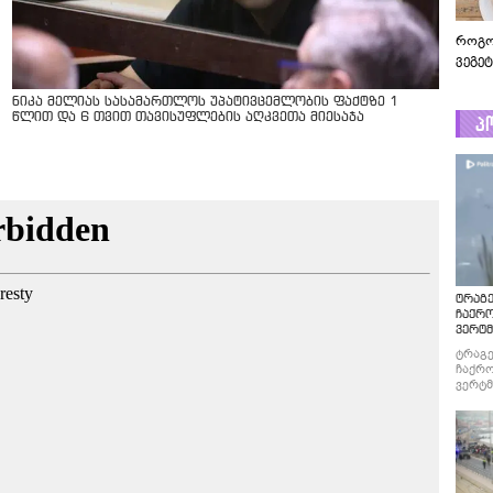
როგო
ვეგე
ნიკა მელიას სასამართლოს უპატივცემლობის ფაქტზე 1
წლით და 6 თვით თავისუფლების აღკვეთა მიესაჯა
პ
ტრაგე
ჩაქრ
ვერტმ
ტრაგე
ჩაქრო
ვერტმ