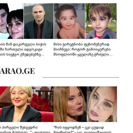
ლის წინ დაკარგული ბიჭის
მისი გარეგნობა ფენომენურად
ეში ჩართული ადვოკატი
მიიჩნევა: როგორ გამოიყურება
დის საეჭვო ქმედებებზე
მსოფლიოში ყველაზე გრძელი
რობს: "ქალბატონი უარს
წამწამების მქონე ბიჭი, რომელიც
დებს ინფორმაციის
ახლა 19 წლისაა?
დებაზე... წლობით
ინარეობდა საქმის
რცხვის ოპერაცია"
ნი პირველი შეხვედრა
"რას იტყოდნენ – ეკა ცუდად
ვნად მახსოვს..." - თათული
მღერისო?" - ეკა კვალიაშვილის