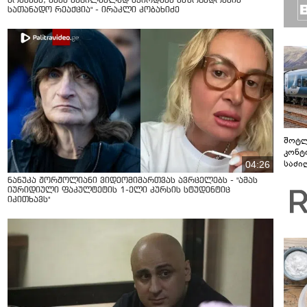
მოსმენა, ამას აუცილებლად სჭირდება საზოგადოების
სათანადო რეაქცია" - ირაკლი კობახიძე
შოტლ
კონტ
საძი
04:26
ამოქ
ნანუკა ჟორჟოლიანი ვიდეომიმართვას ავრცელებს - "ამას
მოგზ
იურიდიული ფაკულტეტის 1-ელი კურსის სტუდენტიც
შემც
იკითხავს"