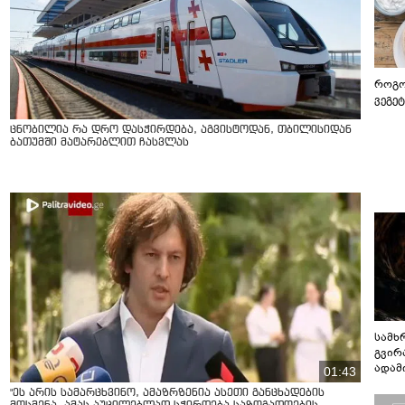
როგო
ვეგე
ცნობილია რა დრო დასჭირდება, აგვისტოდან, თბილისიდან
ბათუმში მატარებლით ჩასვლას
სამხ
გვირ
ადამ
01:43
ბუნებ
"ეს არის სამარცხვინო, ამაზრზენია ასეთი განცხადების
ლაბი