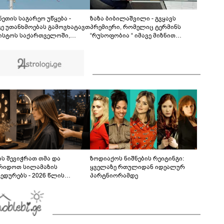
აქვეყნებს - "ჩვენ რა ვქნათ, ბიჭო, ამაზე?"
01:33
ეთის საგარეო უწყება -
ზაზა ბიბილაშვილი - გვყავს
ცე უთანხმოებას გამოვხატავთ
პრემიერი, რომელიც ტერმინს
ვისტოს საქართველოში,
“რუსოფობია “ იმავე მიზნით
ში ჯგუფ Morandi-ის
იყენებს, როგორც ლავროვი,
გმილ გამოსვლასთან
ზახაროვა და პესკოვი -
ვშირებით - მტკიცედ
ამოტრიალებულ რეალობაში
სტურებთ ურყევ მხარდაჭერას
ვცხოვრობთ, თავს
რთველოს სუვერენიტეტისა და
გვამართლებინებენ, რომ
ტორიული მთლიანობის
დამპყრობლის მიმართ გაგვაჩნია
რთ
ადეკვატური განცდა
ს შევიჭრათ თმა და
ზოდიაქოს ნიშნების რეიტინგი:
რიდოთ სილამაზის
ყველაზე რთულიდან იდეალურ
ედურებს - 2026 წლის
პარტნიორამდე
სტოს ასტროლოგიური
კვლევი