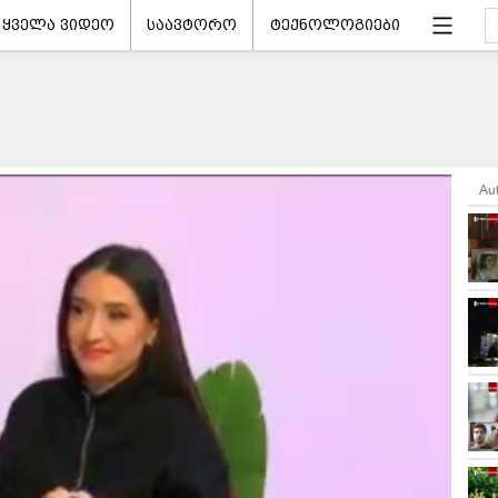
ყველა ვიდეო
საავტორო
ტექნოლოგიები
Au