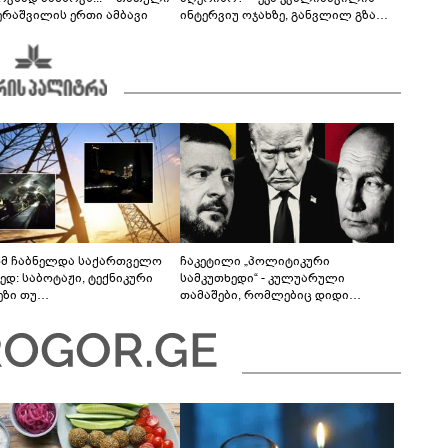
ერაშვილის ერთი ამბავი
ინტერვიუ ოჯახზე, განვლილ გზასა
და რთულ პერიოდზე
მ ჩაბნელდა საქართველო
ჩაკეტილი „პოლიტიკური
ედ: საბოტაჟი, ტექნიკური
სამკუთხედი“ - კულუარული
ეზი თუ
თამაშები, რომლებიც დიდი
როფესიონალიზმი?! -
სისხლის ფასად ჯდება
რო თვალჭრელიძის ანალიზი