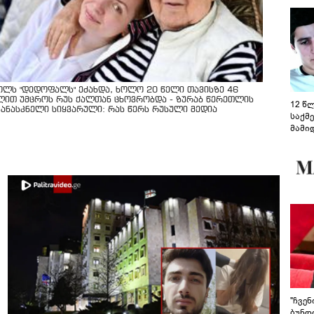
ოლს "დედოფალს" ეძახდა, ხოლო 20 წელი თავისზე 46
ლით უმცროს რუს ქალთან ცხოვრობდა - ზურაბ წერეთლის
12 წ
კანასკნელი სიყვარული: რას წერს რუსული მედია
საქმ
მამი
საუბ
აცხა
მოწო
მიმდ
ჩაფა
"ჩვე
ბუნდო