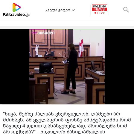
ყველა ვიდეო
"ნიკა, შენზე ძალიან ვნერვიულობ, ღამეები არ
მძინავს; ამ ყველაფრის ფონზე ამსტერდამში რომ
წავიდე 4 დღით დასასვენებლად, პრობლემა ხომ
არ გექნება?" - ნიკოლოზ ბასილაშვილის