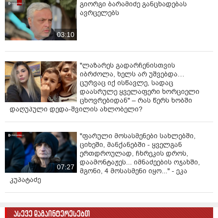
გიორგი ბარამიძე განცხადებას
მძიმე იყო და ის ხეჩინაშვილის კლინიკაში
ავრცელებს
გარდაიცვალა.
03:10
შსს-ს განმარტებით, მომხდარ ფაქტზე დაუყოვნებლივ
დაიწყო გამოძიება საქართველოს სისხლის
სამართლის კოდექსის 240-ე პრიმა მუხლის პირველი
"ლაზარეს გადარჩენისთვის
ნაწილით. გამოძიების მსვლელობისას დაზუსტდა
იბრძოლა, ხელს არ უშვებდა…
კვალიფიკაცია და გამოძიება გრძელდება სისხლის
ცურვაც იქ ისწავლე, სადაც
სამართლის კოდექსის 240-ე პრიმა მუხლის პირველი
დაასრულე ყველაფერი ხორციელი
და მეორე ნაწილებით, რაც გულისხმობს ელექტრო
ცხოვრებიდან" – რას წერს ხობში
ობიექტზე უსაფრთხოების წესების დარღვევას, რასაც
დაღუპული დედა-შვილის ახლობელი?
მოჰყვა ადამიანის სიცოცხლის მოსპობა. დანაშაული
4-დან 7 წლამდე ვადით თავისუფლების აღკვეთას
"ფარული მოსასმენები სახლებში,
ითვალისწინებს.
ციხეში, მანქანებში - ყველგან
ერთდროულად, ჩხრეკის დროს,
დაამონტაჟეს... იმნაძეების ოჯახში,
07:27
მგონი, 4 მოსასმენი იყო..." - ეკა
კუპატაძე
ასევე დაგაინტერესებთ