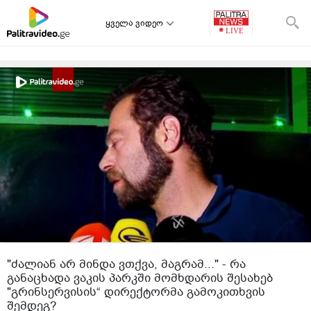
ყველა ვიდეო
"ძალიან არ მინდა ვთქვა, მაგრამ..." - რა
განაცხადა ვაკის პარკში მომხდარის შესახებ
"გრინსერვისის“ დირექტორმა გამოკითხვის
შემდეგ?