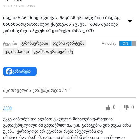
13:01 / 15-10-2022
ძალიან არ მინდა ვთქვა, მაგრამ ერთადერთი რაღაც
წინასწარგანზრახულ ქმედებას ჰგავს, - ამის შესახებ
„გრინსერვის პლუსის“ დირექტორმა ლაშა
ფურცხვანიძემ ვაკე-საბურთალოს პოლიციის
გრინსერვისი
დენის დარტყმა
ტეგები:
Autoplay
სამმართველოში გამოკითხვის დასრულების შემდეგ
ვაკის პარკში მომხდარი ტრაგიკული შემთხვევის
ვაკის პარკი
ლაშა ფურცხვანიძე
გამომწვევ სავარაუდო მიზეზზე საუბრისას განაცხადა.
ლაშა ფურცხვანიძის თქმით, შადრევანი ორი თვის
გაზიარება
განმავლობაში ტესტირების რეჟიმში მუშაობდა და
ვერანაირი დარღვევა ვერ აღმოაჩინეს.
მკითხველის კომენტარები /
1
/
„სხვას მე ვერაფერს ვერ ვიტყვი, გამოძიება დაადგენს.
ჩვენი თანამშრომლები წინა დღეს მუშაობდნენ, 3
საათი მუშაობდნენ აუზში, ჩართულ აუზში
0
0
კეეე
ამოწმებდნენ და ასწორებდნენ, მეტსაც გეტყვით
უკვე ამბობენ და ალბათ ეს უფრო მისაღები ვარაუდია
სამჯერ ჩახტა ძაღლი, ამის კადრებიც არსებობს და
გადაქერცლილი ან გადაჭრილია, ე.ი. გასაგებია ვინ დგას ამის
არანაირი... ჩვენ ორი თვის განმავლობაში ტესტირების
უკან....უბრალოდ არ ეგონათ ასეთ ანგელოზს თუ
რეჟიმში გვქონდა, ვამუშავებდით და არანაირი
იმსხვერპლებდნემ. დათუ ეს ასეა მაშინ არ ვიცი უკვე მთელი
დარღვევა იქ არ აღმოგვჩენია... ძალიან ბევრი