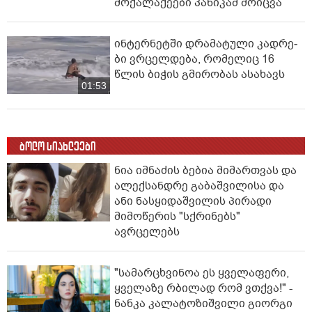
მოქალაქეები პანიკამ მოიცვა
ინ­ტერ­ნეტ­ში დრა­მა­ტუ­ლი კად­რე­
ბი ვრცელდება, რომელიც 16
წლის ბიჭის გმირობას ასახავს
01:53
ბოლო სიახლეები
ნია იმნაძის ბებია მიმართვას და
ალექსანდრე გაბაშვილისა და
ანი ნასყიდაშვილის პირადი
მიმოწერის "სქრინებს"
ავრცელებს
"სა­მარ­ცხვი­ნოა ეს ყვე­ლა­ფე­რი,
ყვე­ლა­ზე რბი­ლად რომ ვთქვა!" -
ნანკა კალატოზიშვილი გიორგი