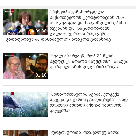
ეტაპზე, ამ მონაცემებით, არ საჭიროებს“, - განაცხადა
მარინა ფირცხალავამ.
"რუსეთმა განახორციელა
საქართველოს ტერიტორიების 20%-
შეგახსენებთ, მიმდინარე წლის 13 ოქტომბერს, ვაკის
ის ოკუპაცია და სააკაშვილის, მისი
პარკში, შადრევანში სამი ბავშვი ბურთის ამოსატანად
რეჟიმის და "ნაცმოძრაობის"
09:30
ჩავიდა, რა დროსაც მათ დენმა დაარტყა. ბავშვები
ღალატი ვერანაირად ვერ
კლინიკაში სასწრაფო დახმარების ბრიგადამ
გადაფარავს ამ დანაშაულს" - ირაკლი კობახიძე
გადაიყვანა. ერთ-ერთი ბავშვის, 13 წლის გოგონას,
მარიტა მეფარიშვილის მდგომარეობა თავიდანვე
"ხვალ აპირებენ, რომ 22 წლის
მძიმე იყო და ის ხეჩინაშვილის კლინიკაში
სტუდენტს ბრალი წაუყენონ" - ნანუკა
გარდაიცვალა.
ჟორჟოლიანის ვიდეომიმართვა
01:16
"მოსალოდნელია წვიმა, ელჭექი,
სეტყვა და ქარის გაძლიერება" - სად
როგორი ამინდი იქნება უახლოეს
დღეებში?
"ფოტოსურათი, რომელზეც ახლა