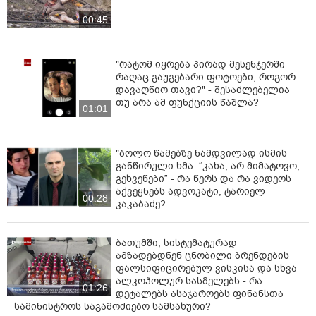
მაკმარე, დედაო, მარიამ!
00:45
თვალებში ამიშრე სისველე
(შემინდე – ამდენს რომ ვბედავო),
"რატომ იყრება პირად მესენჯერში
რაღაც გაუგებარი ფოტოები, როგორ
მიშველე,
დავაღწიო თავი?" - შესაძლებელია
თუ არა ამ ფუნქციის წაშლა?
01:01
მიშველე,
მიშველე,
"ბოლო წამებზე ნამდვილად ისმის
ამ ტკივილს შენცა ჰგრძნობ, დედაო!
განწირული ხმა: “კახა, არ მიმატოვო,
გეხვეწები” - რა წერს და რა ვიდეოს
მაკმარე თრთოლვა და კანკალი
აქვეყნებს ადვოკატი, ტარიელ
00:28
კაკაბაძე?
დათალხულ ფერებში რინდება,
ვითხოვე, ვერ მომცა სამყარომ –
ბათუმში, სისტემატურად
ამზადებდნენ ცნობილი ბრენდების
ფალსიფიცირებულ ვისკისა და სხვა
მჭირდება, დედაო,
ალკოჰოლურ სასმელებს - რა
01:26
დეტალებს ასაჯაროებს ფინანსთა
მჭირდება…
სამინისტროს საგამოძიებო სამსახური?