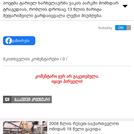
პოეტმა ტარიელ ხარხელაურმა ვაკის პარკში მომხდარ
ტრაგედიას, რომლის დროსაც 13 წლის მარიტა
მეფარიშვილი გარდაიცვალა ლექსი მიუძღვნა.
“ო, ღმერთო!
Autoplay
იქნება მაკმარო
გაზიარება
და მზეში მიმფინო ბინდებად,
მკითხველის კომენტარები /
0
/
რაც მინდა, ვერ მომცემს სამყარო,
ვერც იმდენს, რამდენიც მჭირდება…
კომენტარი ჯერ არ გაკეთებულა.
იყავი პირველი!
ჩამოვრჩი ქარების ნაკვალევს,
ვირღვევი, სხეულში ბზარია,
გააკეთეთ კომენტარი
მაკმარე,
მაკმარე,
2008 წლის რუსეთ-საქართველოს
მაკმარე,
ომიდან 18 წელი გავიდა