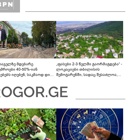
თაველზე მდებარე
„ფასები 2-3 წელში გაორმაგდება“ -
უმროები 40-50%-იან
ლოკაციები თბილისის
მებებს იღებენ, საკმაოდ დიდი
შემოგარენში, სადაც შესაძლოა,
ლისკენ წავალთ - მეგონა,
მიწები გაძვირდეს
ც მოიფიქრებდა და ბიზნესს
დებოდა“