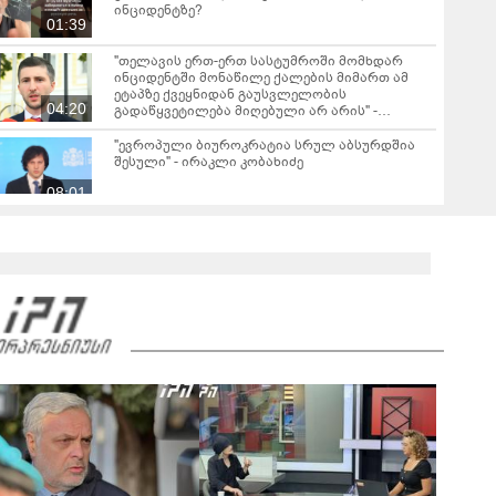
ინციდენტზე?
01:39
"თელავის ერთ-ერთ სასტუმროში მომხდარ
ინციდენტში მონაწილე ქალების მიმართ ამ
ეტაპზე ქვეყნიდან გაუსვლელობის
04:20
გადაწყვეტილება მიღებული არ არის" -
პროკურორი
"ევროპული ბიუროკრატია სრულ აბსურდშია
შესული" - ირაკლი კობახიძე
08:01
"გგონია, შეგარჩენ ამ სიმწარეს? ჩემი
ანგელოზი მართა კამერებში ჩანს, დედას რომ
მოეხვია, სიმწრით... შე არარაობა, არაკაცო!
00:57
გადმოხტი და გაიქეცი" - რას წერს დაღუპული
დედა-შვილის ნათესავი?
საგანგებო ბრიფინგი სუს-ში: დაკავებული და
სისხლის სამართლის პასუხისგებაში
მიცემულია 28 პირი - რა დეტალები ხდება
05:19
ცნობილი?
"თელავში მშენებლობის ნებართვები
ნამდვილად არასწორად იყო გაცემული
რამდენიმე კომერციულ ობიექტზე" - ირაკლი
კობახიძე
ირაკლი კობახიძის ბრიფინგი - "არსებობს