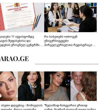
ევალება 11 აგვისტომდე
რა საბუთებს ითხოვენ
ტატის შეფასებისა და
უნივერსიტეტები
ცდების ეროვნულ ცენტრში
პირველკურსელთა რეგისტრაციის
გენა - დეტალები
დროს
ს ასეთი დღეებიც - მომავლის
"წელიწად-ნახევარია ერთად
ს დღეები, როცა ყველაზე
ვართ, მაგრამ ძალიან დიდი ხანია,