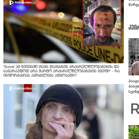
მარტ
ონაშ
"Soos! ამ წუთებში თავს დაესხნენ არასრულწლოვანების და
სავარაუდოდ არა მარტო არასრულწლოვანების ჯგუფი" - რა
ინფორმაციას ავრცელებს ადვოკატი?
პაატ
პასუ
სკან
"ყვე
კამა
გადმო
ტყუის