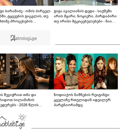
ცნობილი გამონათქვამი - რასაც პეტრე ამბობს
პავლეზე, პეტრეზე მეტს ამბობს, ვიდრე
08:58
პავლეზე"
გი ბარამიძე - ომის პირველ
გიგა ავალიანის დედა - საქმეში
ში, ტყვეების გაცვლის, თუ
არის მყარი, ნოყიერი, პირდაპირი
 მძიმე პროცესების
თუ ირიბი მტკიცებულებები - ნია
წერად, სხვა სიტყვის
იმნაძეს მაქსიმალური სასჯელი
ყენება აჯობებდა - არასდროს
მიესჯება - ჩვენ ნია იმნაძეს არ
ამს, რომ ჩვენები
ვედავებით იმას, რომ ეუბნება:
ბაწეულს ან დატყვევებულს
“წადი, მოკალი“, ეს დაკვეთაა, ჩვენ
ეტდნენ", ეგ არასდროს
ვამბობთ, წაქეზებას,
ხავს და არც რაიმე ფაქტი
მანიპულირებას
ს შევიჭრათ თმა და
ზოდიაქოს ნიშნების რეიტინგი:
რიდოთ სილამაზის
ყველაზე რთულიდან იდეალურ
ედურებს - 2026 წლის
პარტნიორამდე
სტოს ასტროლოგიური
კვლევი