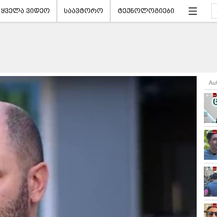
ყველა ვიდეო
საავტორო
ტექნოლოგიები
Au