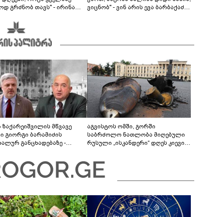
ოდ გრძნობ თავს" - ირინა
ვიცნობ" - ვინ არის ევა ბარბაქაძის
ვილის წერილი
რჩეული და როგორია მისი
სიყვარულის ამბავი
ა ზაქარეიშვილის მწვავე
აგვისტოს ომში, გორში
ხი გიორგი ბარამიძის
საბრძოლო ნათლობა მიღებული
დალურ განცხადებაზე -
რუსული „ისკანდერი“ დღეს კიევის
ლაფერი დეტალურად ვიცი...
მთავარ კოშმარად იქცა
ნში მოკლული ქართველები მე
ვასვენე... ბარამიძე კი
"