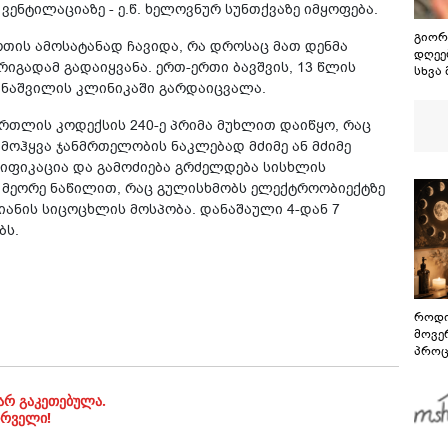
ენტილაციაზე - ე.წ. ხელოვნურ სუნთქვაზე იმყოფება.
გიორ
ურთის ამოსატანად ჩავიდა, რა დროსაც მათ დენმა
დღეებ
რიგადამ გადაიყვანა. ერთ-ერთი ბავშვის, 13 წლის
სხვა
ჩინაშვილის კლინიკაში გარდაიცვალა.
აღსა
გამო
მითქვ
ართლის კოდექსის 240-ე პრიმა მუხლით დაიწყო, რაც
ხელე
მოჰყვა ჯანმრთელობის ნაკლებად მძიმე ან მძიმე
"ხვრ
ლიფიკაცია და გამოძიება გრძელდება სისხლის
მინა
ა მეორე ნაწილით, რაც გულისხმობს ელექტროობიექტზე
ვიცი
იანის სიცოცხლის მოსპობა. დანაშაული 4-დან 7
ბს.
როდი
მოვე
პროც
აგვი
გზამ
არ გაკეთებულა.
ირველი!