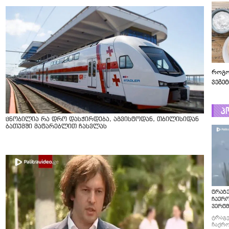
როგო
ვეგე
პ
ცნობილია რა დრო დასჭირდება, აგვისტოდან, თბილისიდან
ბათუმში მატარებლით ჩასვლას
ტრაგე
ჩაქრ
ვერტმ
ტრაგე
ჩაქრო