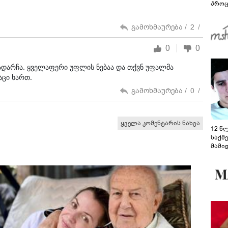
პროც
აგვი
გზამ
გამოხმაურება /
2
/
0
0
გადარჩა. ყველაფერი უფლის ნებაა და თქვნ უფალმა
აცი ხართ.
გამოხმაურება /
0
/
ყველა კომენტარის ნახვა
12 წ
საქმ
მამი
საუბ
აცხა
მოწო
მიმდ
ჩაფა