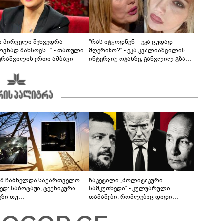
ნი პირველი შეხვედრა
"რას იტყოდნენ – ეკა ცუდად
ვნად მახსოვს..." - თათული
მღერისო?" - ეკა კვალიაშვილის
ერაშვილის ერთი ამბავი
ინტერვიუ ოჯახზე, განვლილ გზასა
და რთულ პერიოდზე
მ ჩაბნელდა საქართველო
ჩაკეტილი „პოლიტიკური
ედ: საბოტაჟი, ტექნიკური
სამკუთხედი“ - კულუარული
ეზი თუ
თამაშები, რომლებიც დიდი
როფესიონალიზმი?! -
სისხლის ფასად ჯდება
რო თვალჭრელიძის ანალიზი