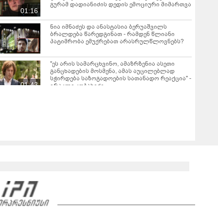
გურამ დადიანიძის დედის ემოციური მიმართვა
01:16
ნია იმნაძეს და ანასტასია ბერუაშვილს
ბრალდება წარედგინათ - რამდენ წლიანი
პატიმრობა ემუქრებათ არასრულწლოვნებს?
"ეს არის სამარცხვინო, ამაზრზენია ასეთი
განცხადების მოსმენა, ამას აუცილებლად
სჭირდება საზოგადოების სათანადო რეაქცია" -
01:43
ირაკლი კობახიძე
ვრცელდება კადრები რუსთაველიდან, სადაც
სატვირთო გადაბრუნდა - მანქანაში
მცირეწლოვანიც იმყოფებოდა
01:19
ნანუკა ჟორჟოლიანი ვიდეომიმართვას
ავრცელებს - "ამას იურიდიული ფაკულტეტის 1-
ელი კურსის სტუდენტიც იკითხავს"
04:26
საგარეჯოში, არასრულწლოვანმა ჩამოტვირთა
ფოტოსურათები, დაამონტაჟა, მიანიჭა
პორნოგრაფიული იერსახე და
00:20
შეურაცხმყოფელ ტექსტებთან ერთად
გაავრცელა - შსს ბრალდებულის დაკავების
კადრებს აქვეყნებს
ნიკა მელიას სასამართლოს უპატივცემლობის