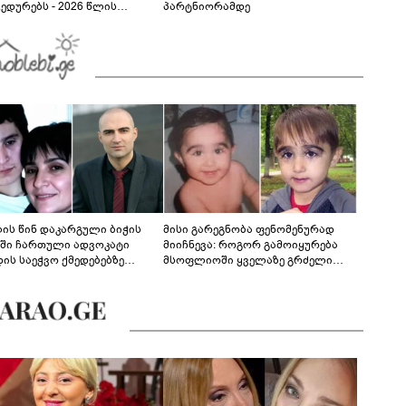
ედურებს - 2026 წლის
პარტნიორამდე
სტოს ასტროლოგიური
კვლევი
ლის წინ დაკარგული ბიჭის
მისი გარეგნობა ფენომენურად
ეში ჩართული ადვოკატი
მიიჩნევა: როგორ გამოიყურება
დის საეჭვო ქმედებებზე
მსოფლიოში ყველაზე გრძელი
რობს: "ქალბატონი უარს
წამწამების მქონე ბიჭი, რომელიც
დებს ინფორმაციის
ახლა 19 წლისაა?
დებაზე... წლობით
ინარეობდა საქმის
რცხვის ოპერაცია"