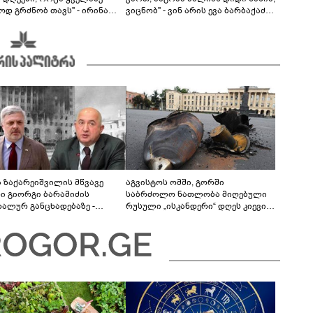
ოდ გრძნობ თავს" - ირინა
ვიცნობ" - ვინ არის ევა ბარბაქაძის
ვილის წერილი
რჩეული და როგორია მისი
სიყვარულის ამბავი
ა ზაქარეიშვილის მწვავე
აგვისტოს ომში, გორში
ხი გიორგი ბარამიძის
საბრძოლო ნათლობა მიღებული
დალურ განცხადებაზე -
რუსული „ისკანდერი“ დღეს კიევის
ლაფერი დეტალურად ვიცი...
მთავარ კოშმარად იქცა
ნში მოკლული ქართველები მე
ვასვენე... ბარამიძე კი
"