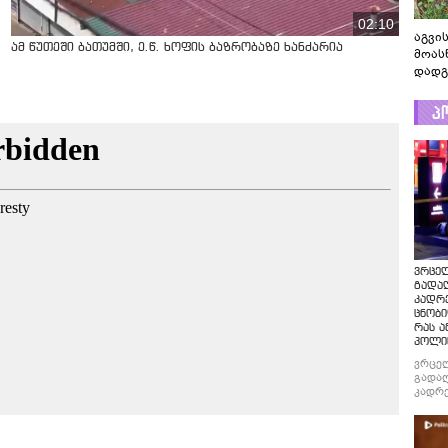
02:10
აგვის
ამ წუთეში ბათუმში, ე.წ. ხოფის ბაზრობაზე ხანძარია
მოას
დადგ
პ
ვრცე
გადაღ
კადრ
ცნობი
რას ა
პოლი
ვრცე
გადაღ
კადრე
ცნობი
რას ა
პოლი