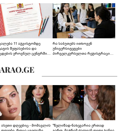
ევალება 11 აგვისტომდე
რა საბუთებს ითხოვენ
ტატის შეფასებისა და
უნივერსიტეტები
ცდების ეროვნულ ცენტრში
პირველკურსელთა რეგისტრაციის
გენა - დეტალები
დროს
ს ასეთი დღეებიც - მომავლის
"წელიწად-ნახევარია ერთად
ს დღეები, როცა ყველაზე
ვართ, მაგრამ ძალიან დიდი ხანია,