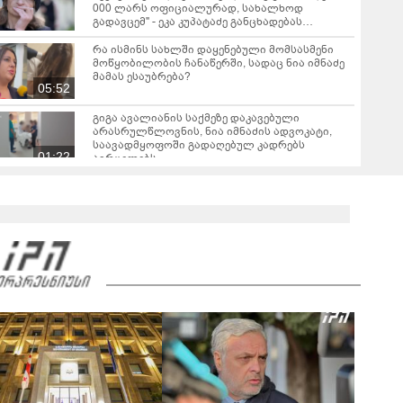
000 ლარს ოფიციალურად, სახალხოდ
გადავცემ" - ეკა კუპატაძე განცხადებას
ავრცელებს
რა ისმინს სახლში დაყენებული მომსასმენი
მოწყობილობის ჩანაწერში, სადაც ნია იმნაძე
მამას ესაუბრება?
05:52
გიგა ავალიანის საქმეზე დაკავებული
არასრულწლოვნის, ნია იმნაძის ადვოკატი,
საავადმყოფოში გადაღებულ კადრებს
01:22
ავრცელებს
ამ წუთეში ბათუმში, ე.წ. ხოფის ბაზრობაზე
ხანძარია
02:10
ვრცელდება ავარიის მომენტში გადაღებული
კადრები ბათუმიდან - "ვაიმე, ეს რა იყო, ყოჩაღ
"მარშრუტკის" მძღოლს"
00:20
"ამ ვიდეოს ნახვის შემდეგ, როდესაც დავურეკე
გურამის დედას ცალსახად განაცხადა..." - რას
ამბობს ადვოკატი ტარიელ კაკაბაძე?
03:57
"- გათა***ბულო, წადი და დაწერე განცხადება