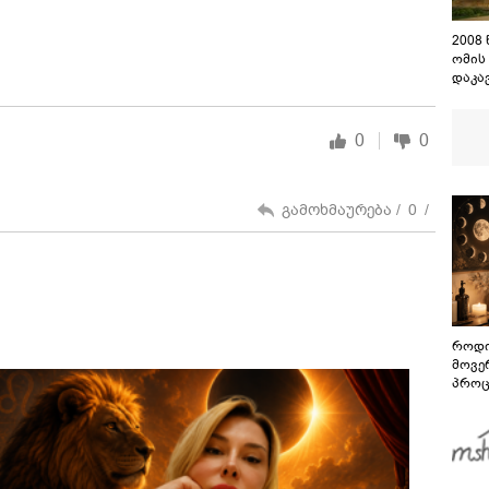
2008
ომის
დაკა
შენო
დაეშ
0
0
გამოხმაურება /
0
/
როდი
მოვე
პროც
აგვი
გზამ