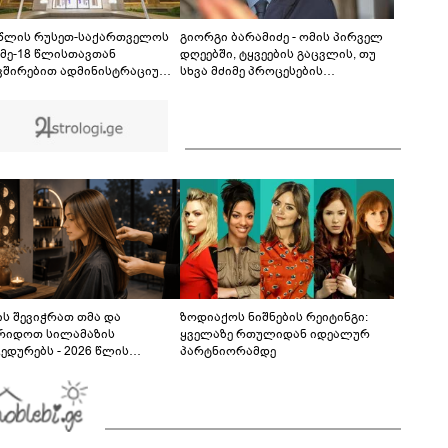
თუ დანაშაულს ჩავდივარ...- მემუქრები?" -
სოციალურ ქსელში სკანდალური კადრები
00:29
ვრცელდება
 წლის რუსეთ-საქართველოს
გიორგი ბარამიძე - ომის პირველ
 მე-18 წლისთავთან
დღეებში, ტყვეების გაცვლის, თუ
ვშირებით ადმინისტრაციულ
სხვა მძიმე პროცესების
ბებზე სახელმწიფო დროშები
აღსაწერად, სხვა სიტყვის
ვა
გამოყენება აჯობებდა - არასდროს
მითქვამს, რომ ჩვენები
ხელებაწეულს ან დატყვევებულს
"ხვრეტდნენ", ეგ არასდროს
მინახავს და არც რაიმე ფაქტი
ვიცი
ს შევიჭრათ თმა და
ზოდიაქოს ნიშნების რეიტინგი:
რიდოთ სილამაზის
ყველაზე რთულიდან იდეალურ
ედურებს - 2026 წლის
პარტნიორამდე
სტოს ასტროლოგიური
კვლევი