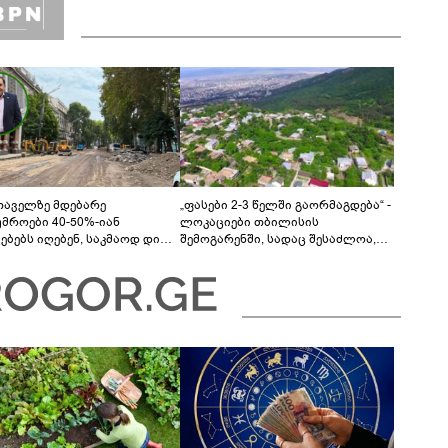
თაველზე მდებარე
„ფასები 2-3 წელში გაორმაგდება“ -
უმროები 40-50%-იან
ლოკაციები თბილისის
მებებს იღებენ, საკმაოდ დიდი
შემოგარენში, სადაც შესაძლოა,
ლისკენ წავალთ - მეგონა,
მიწები გაძვირდეს
ც მოიფიქრებდა და ბიზნესს
დებოდა“