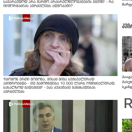
სავარაუდოდ არა მარტო არასრულწლოვანების ჯგუფი" - რა
მარტ
ინფორმაციას ავრცელებს ადვოკატი?
ონაშ
პაატ
"იპოვონ ერთი გოგონა, ვისაც გიგა სექსუალურად
პასუ
ავიწროებდა - თუ გამოჩნდება 10 000 ლარს ოფიციალურად,
სკან
სახალხოდ გადავცემ" - ეკა კუპატაძე განცხადებას
"ყვე
ავრცელებს
კამა
გადმო
ტყუის