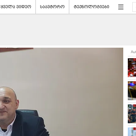
ყველა ვიდეო
საავტორო
ტექნოლოგიები
Au