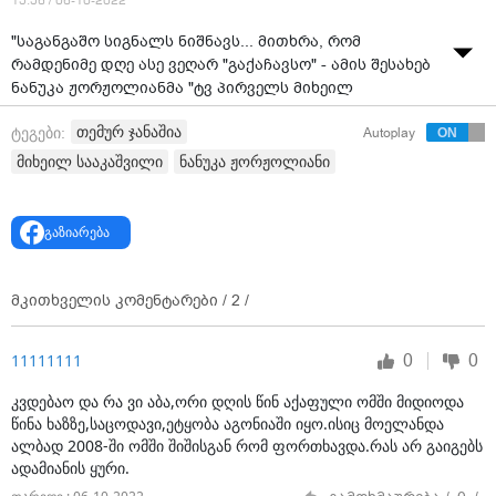
15:56 / 06-10-2022
"საგანგაშო სიგნალს ნიშნავს... მითხრა, რომ
რამდენიმე დღე ასე ვეღარ "გაქაჩავსო" - ამის შესახებ
ნანუკა ჟორჟოლიანმა "ტვ პირველს მიხეილ
სააკაშვილზე საუბრისას განუცხადა.
თემურ ჯანაშია
ტეგები:
Autoplay
ცნობისთვის, „ნაციონალური მოძრაობის“ დეპუტატმა,
მიხეილ სააკაშვილი
ნანუკა ჟორჟოლიანი
სახელმწიფო დაცვის სპეციალური სამსახურის
ყოფილმა უფროსმა თემურ ჯანაშიამ „ვივამედის“
კლინიკაში საქართველოს მესამე პრეზიდენტის
გაზიარება
მონახულების შემდეგ განაცხადა, რომ მიხეილ
სააკაშვილი, ფაქტობრივად, ადამიანი აღარ არის,
აქვს 38-მდე სიცხე, წნევა 170, საკვებს და წამლებს ვერ
მკითხველის კომენტარები /
2
/
იღებს დ არის ლოგინში".
ჯანაშიას განცხადებით, სააკაშვილი სიკვდილის
0
0
11111111
პირასაა.
კვდებაო და რა ვი აბა,ორი დღის წინ აქაფული ომში მიდიოდა
„ადამიანს არ შეუძლია კომუნიკაცია, რაღაცები
წინა ხაზზე,საცოდავი,ეტყობა აგონიაში იყო.ისიც მოელანდა
დავილაპარაკეთ ძალიან ცოტა. საუბრის დროს
ალბად 2008-ში ომში შიშისგან რომ ფორთხავდა.რას არ გაიგებს
იღლება და არის სიკვდილის პირას. ეს არ არის
ადამიანის ყური.
ნორმალური. მიზეზი, რის გამოც მედიკამენტებს ვერ