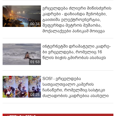
ვრცელდება ძლიერი მიწისძვრის
კადრები - დაზიანდა შენობები,
გაითიშა ელექტროენერგია,
00:34
შეფერხდა მეტროს მუშაობა,
მოქალაქეები პანიკამ მოიცვა
ინ­ტერ­ნეტ­ში დრა­მა­ტუ­ლი კად­რე­
ბი ვრცელდება, რომელიც 16
წლის ბიჭის გმირობას ასახავს
01:53
SOS! - ვრცელდება
სათვალთვალო კამერის
ჩანაწერი, რომელშიც სასტიკი
01:25
ძალადობის კადრებია ასახული