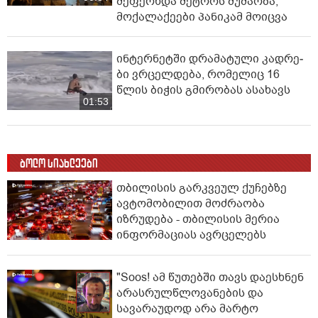
შეფერხდა მეტროს მუშაობა,
მოქალაქეები პანიკამ მოიცვა
ინ­ტერ­ნეტ­ში დრა­მა­ტუ­ლი კად­რე­
ბი ვრცელდება, რომელიც 16
წლის ბიჭის გმირობას ასახავს
01:53
ბოლო სიახლეები
თბილისის გარკვეულ ქუჩებზე
ავტომობილით მოძრაობა
იზრუდება - თბილისის მერია
ინფორმაციას ავრცელებს
"Soos! ამ წუთებში თავს დაესხნენ
არასრულწლოვანების და
სავარაუდოდ არა მარტო