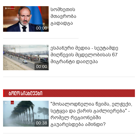
სომხეთის
მთავრობა
გადადგა
00:00
ესპანური მედია - სეუტამდე
მიღწევის მცდელობისას 67
მიგრანტი დაიღუპა
00:00
ბოლო სიახლეები
"მოსალოდნელია წვიმა, ელ­ჭე­ქი,
სე­ტყვა და ქა­რის გაძ­ლი­ე­რე­ბა" -
რომელ რეგიონებში
00:38
გაუარესდება ამინდი?