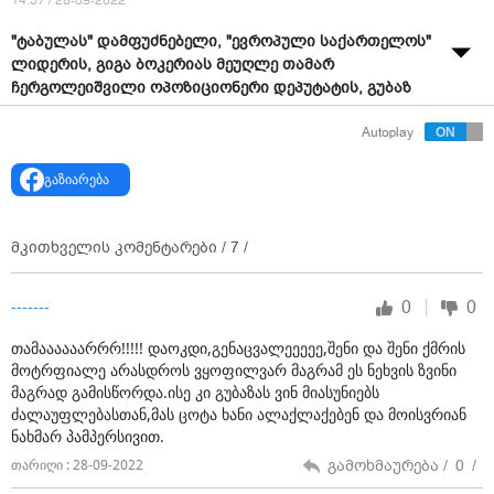
14:57 / 28-09-2022
"ტაბულას" დამფუძნებელი, "ევროპული საქართელოს"
ლიდერის, გიგა ბოკერიას მეუღლე თამარ
ჩერგოლეიშვილი ოპოზიციონერი დეპუტატის, გუბაზ
სანიკიძის მიერ აჭა­რის სა­ზო­გა­დო­ებ­რივი მა­უ­წყე­ბლ­ის
Autoplay
ეთერში, გადაცემაში "ვახო ხუზმიაშვილის
თავისუფალი სივრცე" გაკეთებულ განცხადებას
გაზიარება
ეხმაურება.
"ეს პრიმიტიული ნეხ**ს ზვინი ცხვრის ფარას თუ
დააჯერებს, რომ ბოკერია მემარცხენე, woke
მკითხველის კომენტარები /
7
/
აქტივისტია.
0
0
-------
ახალი ახსნა მოუძებნეს ლიბერალიზმის გინებას,
როდესაც ილია ჭავჭავაძის ბოლშევიკური
თამაააააარრრ!!!!! დაოკდი,გენაცვალეეეეე,შენი და შენი ქმრის
ინტეპრეტაციები გამოვაცალეთ და ხვდებიან, რომ
მოტრფიალე არასდროს ვყოფილვარ მაგრამ ეს ნეხვის ზვინი
მეტი და მეტი ადამიანი შეიტყობს, რა ანტიეროვნულ
მაგრად გამისწორდა.ისე კი გუბაზას ვინ მიასუნიებს
ძალასთან გვაქვს საქმე ამ ნეხ**ს ზვინის და მისი
ძალაუფლებასთან,მას ცოტა ხანი ალაქლაქებენ და მოისვრიან
დინოზავრი თანამოაზრეების სახით.
ნახმარ პამპერსივით.
ჩვენო, ამერიკელ თრიჰაგერებს და woke გენდერ
გამოხმაურება /
0
/
თარიღი : 28-09-2022
ზონდერებს ვგულისხმობდით ლიბერალებშიო და