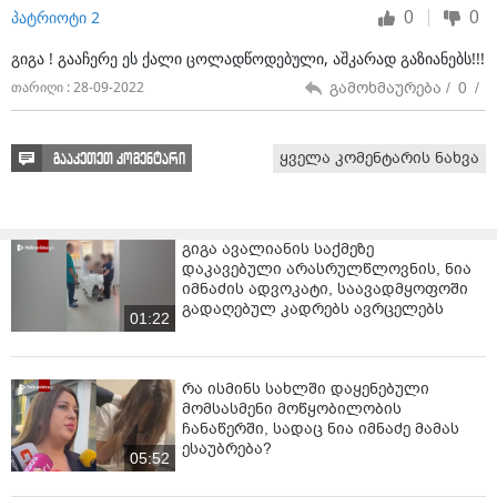
0
0
ბოკერია მასეთიაო.
პატრიოტი 2
გიგა ! გააჩერე ეს ქალი ცოლადწოდებული, აშკარად გაზიანებს!!!
ვისაც ამ ბოდვას აჭმევს, ის რომ ბიძინას ბაზაა და
ჩვენთან გასაყოფი არაფერია - მაგას შეიძლება ეს
გამოხმაურება /
0
/
თარიღი : 28-09-2022
ხვდება, მაგრამ ვინც ეს სამსახურში ჩაიყენა, იმას მაგ
კალკულაციის უნარიც დაცლილი აქვს - საშიშია მისი
ძალაუფლებასთან მიკარება ასეთი განსჯის უნარით", -
ყველა კომენტარის ნახვა
გააკეთეთ კომენტარი
წერს თამარ ჩერგოლეიშვილი.
გიგა ავალიანის საქმეზე
დაკავებული არასრულწლოვნის, ნია
იმნაძის ადვოკატი, საავადმყოფოში
გადაღებულ კადრებს ავრცელებს
01:22
რა ისმინს სახლში დაყენებული
მომსასმენი მოწყობილობის
ჩანაწერში, სადაც ნია იმნაძე მამას
ესაუბრება?
05:52