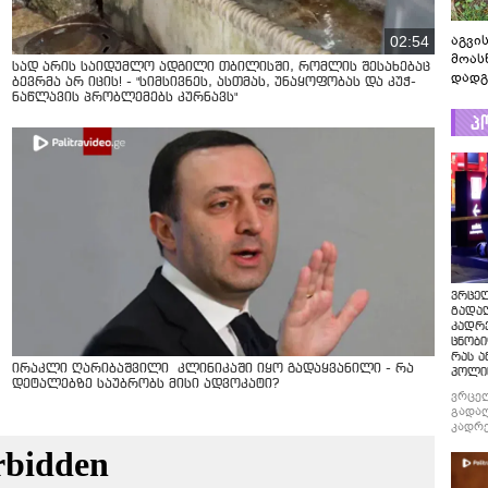
აგვის
02:54
მოას
სად არის საიდუმლო ადგილი თბილისში, რომლის შესახებაც
დადგ
ბევრმა არ იცის! - "სიმსივნეს, ასთმას, უნაყოფობას და კუჭ-
ნაწლავის პრობლემებს კურნავს"
პ
ვრცე
გადაღ
კადრ
ცნობი
რას ა
ირაკლი ღარიბაშვილი კლინიკაში იყო გადაყვანილი - რა
პოლი
დეტალებზე საუბრობს მისი ადვოკატი?
ვრცე
გადაღ
კადრე
ცნობი
რას ა
პოლი