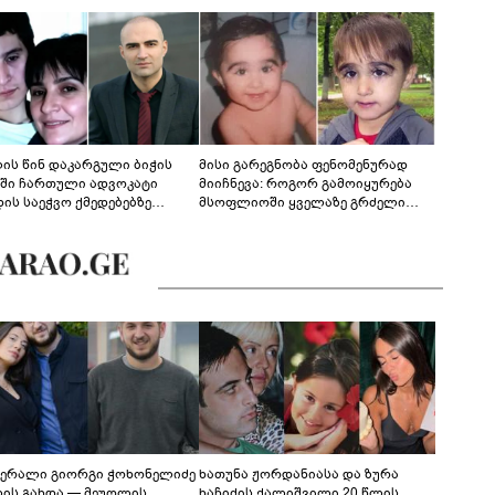
ლის წინ დაკარგული ბიჭის
მისი გარეგნობა ფენომენურად
ეში ჩართული ადვოკატი
მიიჩნევა: როგორ გამოიყურება
დის საეჭვო ქმედებებზე
მსოფლიოში ყველაზე გრძელი
რობს: "ქალბატონი უარს
წამწამების მქონე ბიჭი, რომელიც
დებს ინფორმაციის
ახლა 19 წლისაა?
დებაზე... წლობით
ინარეობდა საქმის
რცხვის ოპერაცია"
ერალი გიორგი ჭოხონელიძე
ხათუნა ჟორდანიასა და ზურა
ლის გახდა — მეუღლის
ხაჩიძის ქალიშვილი 20 წლის