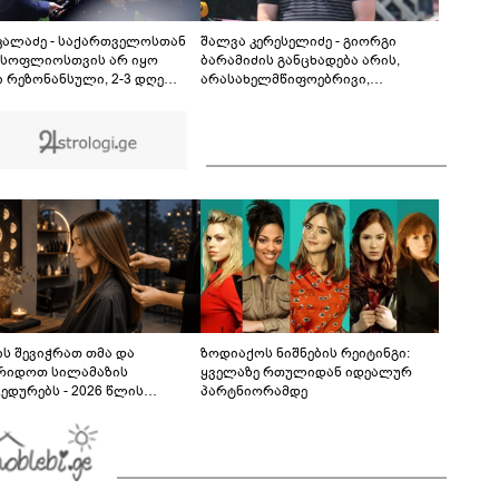
გარდაცვალების მიზეზი - ცნობილია
ექსპერტიზის პასუხი
 კალაძე - საქართველოსთან
შალვა კერესელიძე - გიორგი
მსოფლიოსთვის არ იყო
ბარამიძის განცხადება არის,
ი რეზონანსული, 2-3 დღე
არასახელმწიფოებრივი,
ძელდა და არ იყო საკმარისი,
მორალურად, პოლიტიკურად და
რუსეთისა და რუსი ხალხის
ადამიანურად არასწორი იმ
აღმდეგ აეგორებინათ ის
გმირების წინაშე, რომლებიც
ანია, რასაც დღეს ვხედავთ
აფხაზეთში იბრძოდნენ -
გამოძიება დაიწყო და დაიწყოს!
ს შევიჭრათ თმა და
ზოდიაქოს ნიშნების რეიტინგი:
რიდოთ სილამაზის
ყველაზე რთულიდან იდეალურ
ედურებს - 2026 წლის
პარტნიორამდე
სტოს ასტროლოგიური
კვლევი