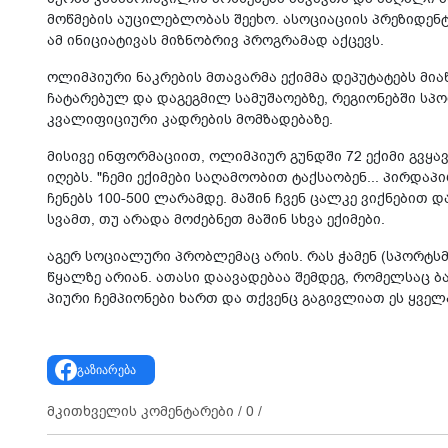
მოწ­მე­ბის აუ­ცი­ლებ­ლო­ბას შე­ე­ხო. ასო­ცი­ა­ცი­ის პრე­ზი­დ
ამ ინი­ცი­ა­ტი­ვას მიზ­ნობ­რივ პროგ­რა­მად აქ­ცევს.
ოლიმ­პი­უ­რი ნაკ­რე­ბის მთა­ვარ­მა ექიმ­მა დე­პუ­ტა­ტებს მი­ა
ჩა­ტა­რე­ბულ და და­გეგ­მილ სა­მუ­შა­ო­ებ­ზე, რე­გი­ო­ნებ­ში სპ
კვა­ლი­ფი­ცი­უ­რი კად­რე­ბის მომ­ზა­დე­ბა­ზე.
მი­სი­ვე ინ­ფორ­მა­ცი­ით, ოლიმ­პი­ურ გუნდში 72 ექი­მი გვყ
იღებს. "ჩემი ექი­მე­ბი სა­ღა­მო­ო­ბით ტაქ­სა­ო­ბენ... პირ­და­
ჩე­ნებს 100-500 ლა­რამ­დე. მა­შინ ჩვენ ცალ­კე ვიქ­ნე­ბით დ
სვამთ, თუ არა­და მო­ძებ­ნეთ მა­შინ სხვა ექი­მე­ბი.
აგერ სო­ცი­ა­ლუ­რი პრობ­ლე­მაც არის. რას ჭა­მენ (სპორ­ტსმე
წყალ­ზე არი­ან. ათა­სი და­ა­ვა­დე­ბაა შემ­დეგ, რო­მელ­საც ბ
პი­უ­რი ჩემ­პი­ო­ნე­ბი ხართ და თქვენც გა­გივ­ლი­ათ ეს ყვე­ლა­
გაზიარება
მკითხველის კომენტარები /
0
/