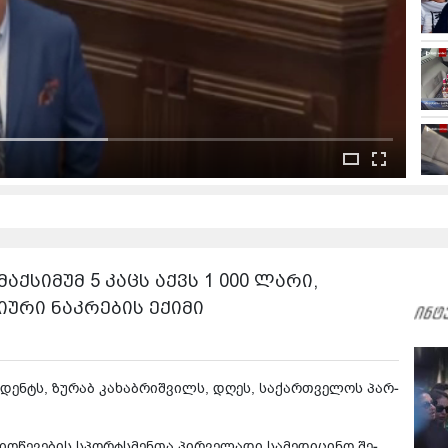
აქსიმუმ 5 კაცს აქვს 1 000 ლარი,
იური ნაკრების ექიმი
ზი­დენტს, ზუ­რაბ კა­ხაბ­რიშ­ვილს, დღეს, სა­ქარ­თვე­ლოს პარ­
იღ­წე­ვე­ბის სპორ­ტსმენ­თა პირ­ვე­ლა­დი სა­მე­დი­ცი­ნო შე­