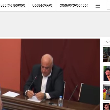
ყველა ვიდეო
საავტორო
ტექნოლოგიები
Au