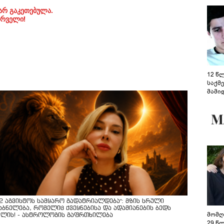
არ გაკეთებულა.
ირველი!
12 წ
საქმ
მამი
საუბ
აცხა
მოწო
მიმდ
ჩაფა
12 აგვისტოს სამყარო გადატრიალდება": მზის სრული
აბნელება, რომელიც ქვეყნებისა და ადამიანების ბედს
მომღ
ვლის! - ასტროლოგის გაფრთხილება
29 წ