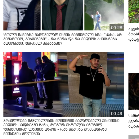
00:28
აგვის
მოას
"ბოლო წამებზე ნამდვილად ისმის განწირული ხმა: “კახა, არ
დადგ
მიმატოვო, გეხვეწები” - რა წერს და რა ვიდეოს აქვეყნებს
ადვოკატი, ტარიელ კაკაბაძე?
00:49
სამხ
გვირ
ვრცელდება მკვლელობის მომენტში გადაღებული უმძიმესი
ვიდეო: კადრებში ჩანს, როგორ ესროლეს ცნობილ
ადამ
"ტიკტოკერს" ლაივის დროს - რას ამბობს მომხდარზე
ბუნებ
მექსიკის პოლიცია
ლაბი