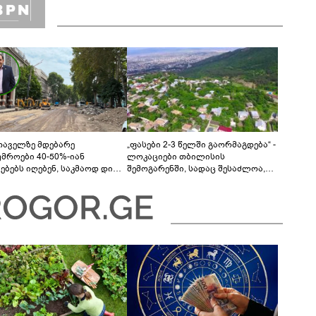
თაველზე მდებარე
„ფასები 2-3 წელში გაორმაგდება“ -
უმროები 40-50%-იან
ლოკაციები თბილისის
მებებს იღებენ, საკმაოდ დიდი
შემოგარენში, სადაც შესაძლოა,
ლისკენ წავალთ - მეგონა,
მიწები გაძვირდეს
ც მოიფიქრებდა და ბიზნესს
დებოდა“