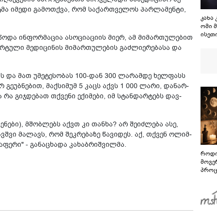
ენ­ტმა იმე­დი გა­მოთ­ქვა, რომ სა­ქარ­თვე­ლოს პარ­ლა­მენ­ტი,
კახა
ომი 
ისეთ
­წო­და ინ­ფორ­მა­ცია ასო­ცი­ა­ცი­ის მიერ, ამ მი­მარ­თუ­ლე­ბით
გაგრ
ორ­ტუ­ლი მე­დი­ცი­ნის მი­მარ­თუ­ლე­ბის გაძ­ლი­ე­რე­ბა­სა და
რომ 
წინა
კამპ
ავს და მათ უმე­ტე­სო­ბას 100-დან 300 ლა­რამ­დე ხელ­ფასს
პირ გე­უბ­ნე­ბით, მაქ­სი­მუმ 5 კაცს აქვს 1 000 ლარი, და­ნარ­
ა რა გიჯ­დე­ბათ თქვე­ნი ექი­მე­ბი, იმ სტან­დარ­ტებს დავ­
­ნე­ბი), მშობ­ლებს აქვთ კი თან­ხა? არ შე­იძ­ლე­ბა ასე,
ავ­შვი მა­ლავს, რომ შეკ­რე­ბა­ზე წა­ვი­დეს. აქ, თქვენ ოლიმ­
ფე­რი" - გა­ნა­ცხა­და კა­ხაბ­რიშ­ვილ­მა.
როდი
მოვე
პროც
აგვი
გზამ