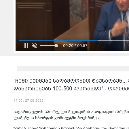
00:22 / 00:57
"ჩემი ექიმები საღამოობით ტაქსაობენ... მ
დანარჩენებს 100-500 ლარამდე" - ოლიმპ
17:50 / 27-09-2022
სა­ქარ­თვე­ლოს სპორ­ტუ­ლი მე­დი­ცი­ნის ასო­ცი­ა­ცი­ის პრე­
ლა­მენ­ტის სპორ­ტის კო­მი­ტეტ­ში მო­უს­მი­ნეს.
ზუ­რაბ კა­ხაბ­რიშ­ვი­ლის მოხ­სე­ნე­ბა ბავ­შვთა და მა­ღა­ლი მ