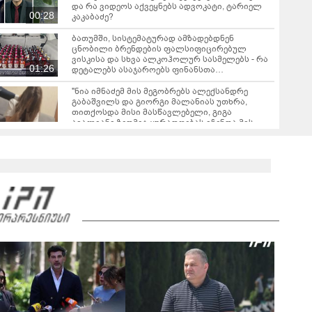
და რა ვიდეოს აქვეყნებს ადვოკატი, ტარიელ
00:28
კაკაბაძე?
ბათუმში, სისტემატურად ამზადებდნენ
ცნობილი ბრენდების ფალსიფიცირებულ
ვისკისა და სხვა ალკოჰოლურ სასმელებს - რა
01:26
დეტალებს ასაჯაროებს ფინანსთა
სამინისტროს საგამოძიებო სამსახური?
"ნია იმნაძემ მის მეგობრებს ალექსანდრე
გაბაშვილს და გიორგი მალანიას უთხრა,
თითქოსდა მისი მასწავლებელი, გიგა
ავალიანი ზედმეტ ყურადღებას იჩენდა მის
მიმართ" - რა წერია ნია იმნაძის საბრალდებო
დასკვნაში?
"თუ ჩემი შვილი ცოცხალი არაა, ჩემს
ცხოვრებას აზრი არ აქვს..." - დაკარგული
გურამ დადიანიძის დედის ემოციური მიმართვა
01:16
ნია იმნაძეს და ანასტასია ბერუაშვილს
ბრალდება წარედგინათ - რამდენ წლიანი
პატიმრობა ემუქრებათ არასრულწლოვნებს?
გიგა ავალიანის საქმეზე დაკავებული ორი
მოზარდი ბრალის ოფიციალურად წარდგენის
მოლოდინშია - რა არის ცნობილი ამ
04:01
დროისთვის საქმეში და რა მტკიცებულებებზე
საუბრობს ეკა კუპატაძე?
რა გახდა “სამგორის” მეტროში სტუდენტის