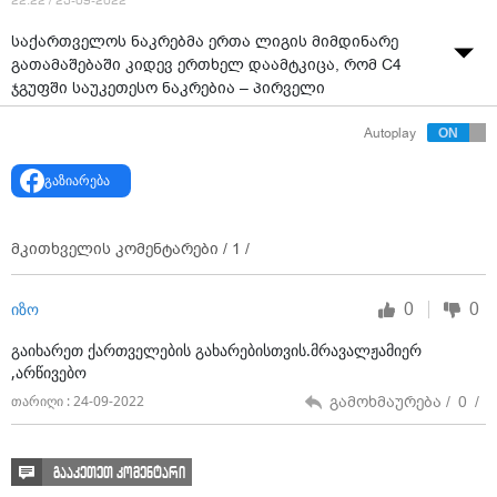
22:22 / 23-09-2022
საქართველოს ნაკრებმა ერთა ლიგის მიმდინარე
გათამაშებაში კიდევ ერთხელ დაამტკიცა, რომ C4
ჯგუფში საუკეთესო ნაკრებია – პირველი
ადგილისთვის ბრძოლაში უშუალო კონკურენტი
Autoplay
ჩრდილოეთ მაკედონია მეორედაც დაამარცხა.
ამჯერად 2:0.
გაზიარება
ამ მოგებით ვილი სანიოლის გაწვრთნილმა გუნდმა
ჯგუფში პირველი ადგილი გაინაღდა და პლეი ოფის
საგზური მოიპოვა, სადაც მისი მეტოქე უახლოეს
მკითხველის კომენტარები /
1
/
პერიოდში გაირკვევა.
0
0
იზო
ჯგუფში პირველი ადგილის დაკავება იმასაც ნიშნავს,
რომ მომავალი სეზონიდან საქართველოს ნაკრები
გაიხარეთ ქართველების გახარებისთვის.მრავალჟამიერ
უფრო ძლიერ, C ლიგაში ითამაშებს.
,არწივებო
გამოხმაურება /
0
/
თარიღი : 24-09-2022
გააკეთეთ კომენტარი