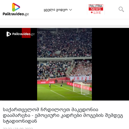
ყველა ვიდეო
საქართველომ ჩრდილოეთ მაკედონია
დაამარცხა - ემოციური კადრები მოგების შემდეგ
სტადიონიდან