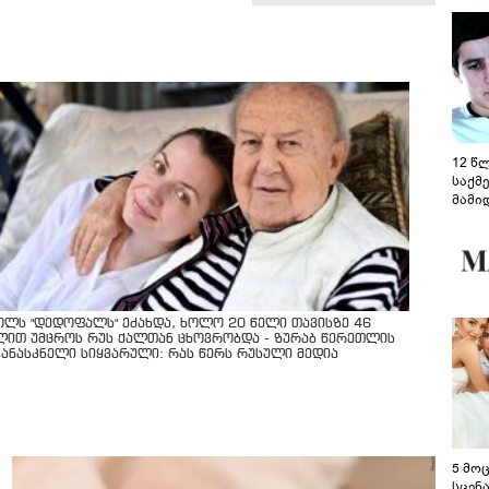
12 წ
საქმ
მამი
საუბ
აცხა
მოწო
მიმდ
ჩაფა
ოლს "დედოფალს" ეძახდა, ხოლო 20 წელი თავისზე 46
ლით უმცროს რუს ქალთან ცხოვრობდა - ზურაბ წერეთლის
კანასკნელი სიყვარული: რას წერს რუსული მედია
5 მო
სცენ