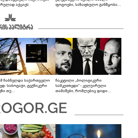
არულად აქციეს
ფოტოები, საზაფხულო განწყობა
და უნაკლო ბუნებრივობა
მ ჩაბნელდა საქართველო
ჩაკეტილი „პოლიტიკური
ედ: საბოტაჟი, ტექნიკური
სამკუთხედი“ - კულუარული
ეზი თუ
თამაშები, რომლებიც დიდი
როფესიონალიზმი?! -
სისხლის ფასად ჯდება
რო თვალჭრელიძის ანალიზი