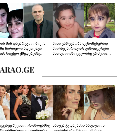
ლის წინ დაკარგული ბიჭის
მისი გარეგნობა ფენომენურად
ეში ჩართული ადვოკატი
მიიჩნევა: როგორ გამოიყურება
დის საეჭვო ქმედებებზე
მსოფლიოში ყველაზე გრძელი
რობს: "ქალბატონი უარს
წამწამების მქონე ბიჭი, რომელიც
დებს ინფორმაციის
ახლა 19 წლისაა?
დებაზე... წლობით
ინარეობდა საქმის
რცხვის ოპერაცია"
ცეკვავე წყვილი, რომლებმაც
ნანუკა გუდავაძის ზაფხულის
აზე დაწყებული ისტორიები
ელეგანტური სტილი: ახალი