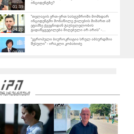
ინციდენტზე?
01:39
"თელავის ერთ-ერთ სასტუმროში მომხდარ
ინციდენტში მონაწილე ქალების მიმართ ამ
ეტაპზე ქვეყნიდან გაუსვლელობის
04:20
გადაწყვეტილება მიღებული არ არის" -
პროკურორი
"ევროპული ბიუროკრატია სრულ აბსურდშია
შესული" - ირაკლი კობახიძე
08:01
"გგონია, შეგარჩენ ამ სიმწარეს? ჩემი
ანგელოზი მართა კამერებში ჩანს, დედას რომ
მოეხვია, სიმწრით... შე არარაობა, არაკაცო!
00:57
გადმოხტი და გაიქეცი" - რას წერს დაღუპული
დედა-შვილის ნათესავი?
საგანგებო ბრიფინგი სუს-ში: დაკავებული და
სისხლის სამართლის პასუხისგებაში
მიცემულია 28 პირი - რა დეტალები ხდება
05:19
ცნობილი?
"თელავში მშენებლობის ნებართვები
ნამდვილად არასწორად იყო გაცემული
რამდენიმე კომერციულ ობიექტზე" - ირაკლი
კობახიძე
ირაკლი კობახიძის ბრიფინგი - "არსებობს