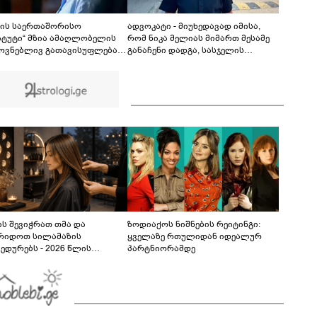
ცნობილი გამონათქვამი - რასაც პეტრე ამბობს
პავლეზე, პეტრეზე მეტს ამბობს, ვიდრე
08:58
პავლეზე"
სის საერთაშორისო
ადვოკატი - მიუხედავად იმისა,
იტუტი“ მზია ამაღლობელის
რომ ნიკა მელიას მიმართ მესამე
ოვნებლივ გათავისუფლებას
განაჩენი დადგა, სასჯელის
ხოვს
შთანთქმის მექანიზმით,
პატიმრობის ვადა არ გაზრდილა
და ის ციხეს 2026 წლის 20
დეკემბერს დატოვებს
ს შევიჭრათ თმა და
ზოდიაქოს ნიშნების რეიტინგი:
რიდოთ სილამაზის
ყველაზე რთულიდან იდეალურ
ედურებს - 2026 წლის
პარტნიორამდე
სტოს ასტროლოგიური
კვლევი