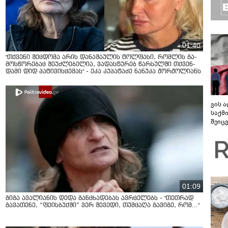
01:40
"თქვენი შეცდომა არის დანაშაულის ტოლფასი, რომ­ლის გა­
მოს­წო­რე­ბაც შე­უძ­ლე­ბე­ლია, ვა­დას­ტუ­რებ წარ­სულ­ში თქვენ­
და­მი დიდ პა­ტი­ვის­ცე­მას" - ეკა კუპატაძე ნანუკა ჟორჟოლიანს
ვის 
საქმ
შეიც
დასა
01:09
გიგა ავალიანის დედა განცხადებას ავრცელებს - "თეთრად
გავათენე, “ფეისბუქში” ვერ შევედი, თუმცაღა გავიგე, რომ..."