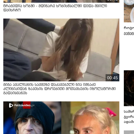
ტრაგედია ხობში - მდინარე ხობისწყალში დედა-შვილი
დაიხრჩო
როგო
ვეგე
00:45
გიგა ავალიანის საქმეზე დაკავებული ნია იმნაძე
კლინიკიდან ზაჰესის დროებითი მოთავსების იზოლატორში
გადაიყვანეს
სამხ
გვირ
ადამ
ბუნებ
ლაბი