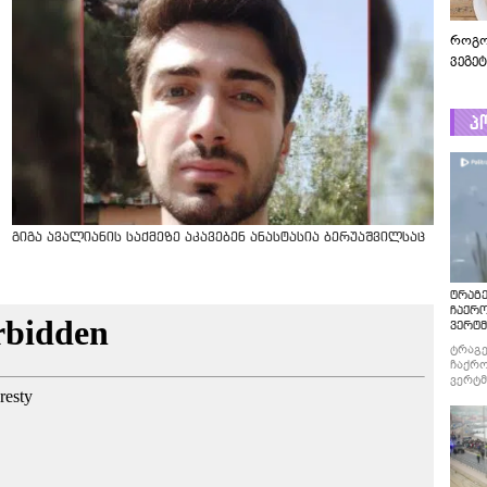
როგო
ვეგე
პ
გიგა ავალიანის საქმეზე აკავებენ ანასტასია ბერუაშვილსაც
ტრაგე
ჩაქრ
ვერტმ
ტრაგე
ჩაქრო
ვერტმ