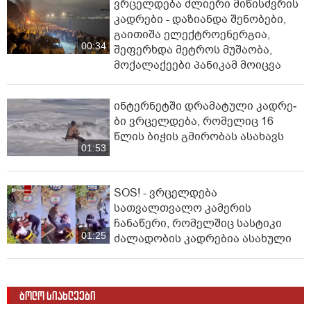
ვრცელდება ძლიერი მიწისძვრის
კადრები - დაზიანდა შენობები,
გაითიშა ელექტროენერგია,
00:34
შეფერხდა მეტროს მუშაობა,
მოქალაქეები პანიკამ მოიცვა
ინ­ტერ­ნეტ­ში დრა­მა­ტუ­ლი კად­რე­
ბი ვრცელდება, რომელიც 16
წლის ბიჭის გმირობას ასახავს
01:53
SOS! - ვრცელდება
სათვალთვალო კამერის
ჩანაწერი, რომელშიც სასტიკი
01:25
ძალადობის კადრებია ასახული
ბოლო სიახლეები