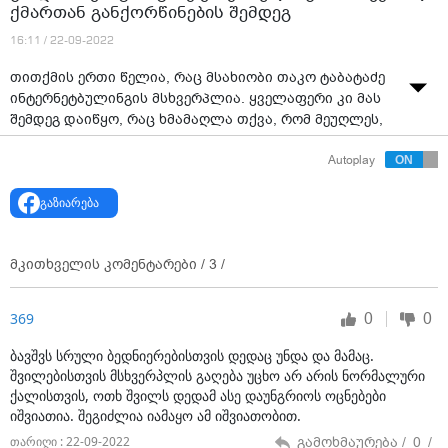
ქმართან განქორწინების შემდეგ
16:11 / 22-09-2022
თით­ქმის ერთი წე­ლია, რაც მსა­ხი­ო­ბი თაკო ტა­ბა­ტა­ძე
ინ­ტერ­ნეტ­ბუ­ლინ­გის მსხვერ­პლია. ყვე­ლა­ფე­რი კი მას
შემ­დეგ და­ი­წყო, რაც ხმა­მაღ­ლა თქვა, რომ მე­უღ­ლეს,
გია ბაღაშვილს და­შორ­და.
Autoplay
netgazet
-თან სა­უ­ბარ­ში თაკო ტა­ბა­ტა­ძე ჰყვება, როგორ
გახდა კიბერბულინგის მსხვერპლი.
გაზიარება
მკითხველის კომენტარები /
3
/
0
0
369
ბავშვს სრული ბედნიერებისთვის დედაც უნდა და მამაც.
შვილებისთვის მსხვერპლის გაღება უცხო არ არის ნორმალური
ქალისთვის, ოთხ შვილს დედამ ასე დაუნგრიოს ოცნებები
იშვიათია. შეგიძლია იამაყო ამ იშვიათობით.
გამოხმაურება /
0
/
თარიღი : 22-09-2022