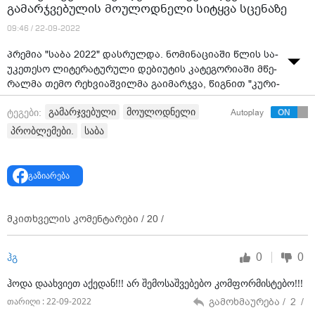
გამარჯვებულის მოულოდნელი სიტყვა სცენაზე
09:46 / 22-09-2022
პრე­მია "საბა 2022" დას­რულ­და. ნო­მი­ნა­ცი­ა­ში წლის სა­
უ­კე­თე­სო ლი­ტე­რა­ტუ­რუ­ლი დე­ბი­უ­ტის კა­ტე­გო­რი­ა­ში მწე­
რალ­მა თემო რეხ­ვი­აშ­ვილ­მა გა­ი­მარ­ჯვა, წიგ­ნით "კუ­რი­
ე­რის ამ­ბე­ბი".
გამარჯვებული
მოულოდნელი
ტეგები:
Autoplay
ემო­ცი­უ­რი იყო მისი სა­მად­ლო­ბე­ლი სი­ტყვა, სა­დაც აღ­
პრობლემები.
საბა
ნიშ­ნა, რომ მალე სა­ქარ­თვე­ლო­დან მი­დის. ამის მი­ზე­
ზად არ­სე­ბუ­ლი ეკო­ნო­მი­კუ­რი და სო­ცი­ა­ლუ­რი პრობ­ლე­
მე­ბი და­ა­სა­ხე­ლა.
გაზიარება
ვიდეო: საბა • SABA
მკითხველის კომენტარები /
20
/
0
0
ჰგ
ჰოდა დაახვიეთ აქედან!!! არ შემოსაშვებებო კომფორმისტებო!!!
გამოხმაურება /
2
/
თარიღი : 22-09-2022