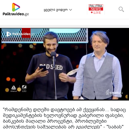
ყველა ვიდეო
"რამდენიმე დღეში დავტოვებ ამ ქვეყანას... სა­დაც
მე­დი­კა­მენ­ტე­ბის ხე­ლოვ­ნუ­რად გა­ბე­რი­ლი ფა­სე­ბი,
ბან­კე­ბის მა­ღა­ლი პრო­ცენ­ტი, პრობლემები
ამოსუნთქვის საშუალებას არ გვაძლევს" - "საბას"