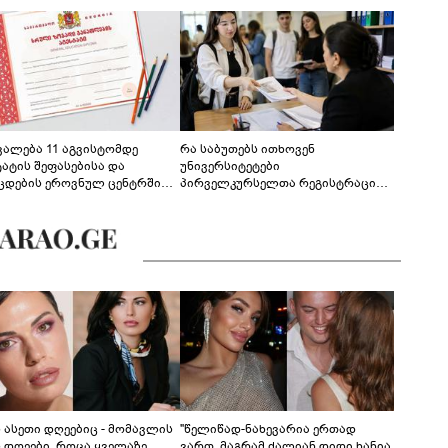
ევალება 11 აგვისტომდე
რა საბუთებს ითხოვენ
ტატის შეფასებისა და
უნივერსიტეტები
ცდების ეროვნულ ცენტრში
პირველკურსელთა რეგისტრაციის
გენა - დეტალები
დროს
ს ასეთი დღეებიც - მომავლის
"წელიწად-ნახევარია ერთად
ს დღეები, როცა ყველაზე
ვართ, მაგრამ ძალიან დიდი ხანია,