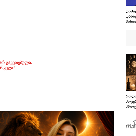
დიმი
დასა
წინა
ბრძო
გამო
ეს მ
არ გაკეთებულა.
ირველი!
როდი
მოვე
პროც
აგვი
გზამ