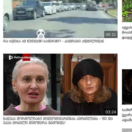
აგვის
მოას
00:11
დადგ
რა ხდება ამ წუთებში ხაშურში? - კადრები ადგილიდან
სამხ
03:24
გვირ
ნანუკა ჟორჟოლიანი ვიდეომიმართვას ავრცელებს - "მე და
ადამ
ეკას ვრცელი მიმოწერა გვქონდა"
ბუნებ
ლაბი