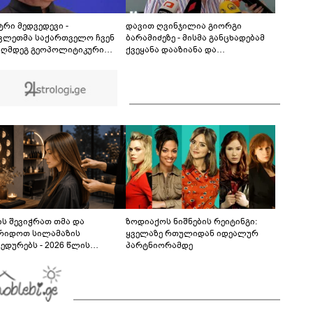
"ქართულმა ოცნებამ" - ნიკა გვარამია
განცხადებას ავრცელებს
ტრი მედვედევი -
დავით ღვინჯილია გიორგი
ვლეთმა საქართველო ჩვენ
ბარამიძეზე - მისმა განცხადებამ
აღმდეგ გეოპოლიტიკური
ქვეყანა დააზიანა და
ლის უგუნურ იარაღად
მებრძოლებსა და ვეტერანებს
იყენა იმ მომენტში, როდესაც
შეურაცხყოფა მიაყენა
ისთვის ხელსაყრელი იყო
ს შევიჭრათ თმა და
ზოდიაქოს ნიშნების რეიტინგი:
რიდოთ სილამაზის
ყველაზე რთულიდან იდეალურ
ედურებს - 2026 წლის
პარტნიორამდე
სტოს ასტროლოგიური
კვლევი