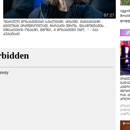
აგვის
07:27
მოას
დადგ
"ფარული მოსასმენები სახლებში, ციხეში, მანქანებში -
ყველგან ერთდროულად, ჩხრეკის დროს, დაამონტაჟეს...
იმნაძეების ოჯახში, მგონი, 4 მოსასმენი იყო..." - ეკა
პ
კუპატაძე
ვრცე
გადაღ
კადრ
ცნობი
რას ა
პოლი
ვრცე
გადაღ
კადრე
ცნობი
რას ა
პოლი