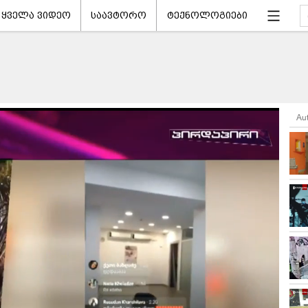
ყველა ვიდეო
საავტორო
ტექნოლოგიები
Au