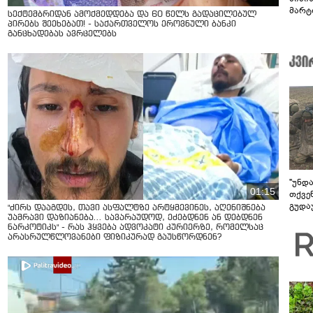
მარტ
სექტემბრიდან ამოქმედდება და 60 წელს გადაცილებულ
ონაშ
პირებს შეეხებათ! - საქართველოს ეროვნული ბანკი
განცხადებას ავრცელებს
"უნდ
01:15
თქვე
გუდა
"ძირს დააგდეს, თავი ასფალტზე არტყმევინეს, აღენიშნება
უნდა
უამრავი დაზიანება... სავარაუდოდ, ეძებდნენ ან დებდნენ
ნარკოტიკს" - რას ჰყვება ადვოკატი კურიერზე, რომელსაც
არასრულწლოვანები ფიზიკურად გაუსწორდნენ?