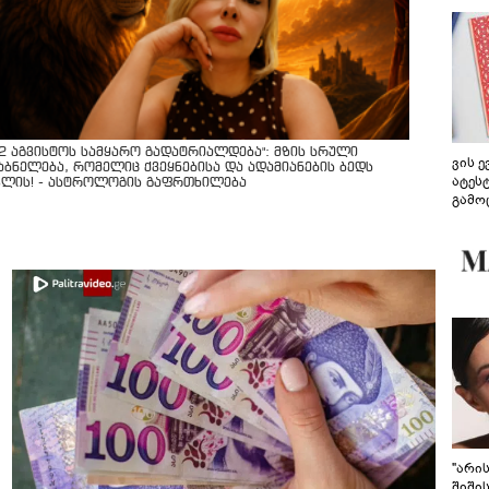
12 აგვისტოს სამყარო გადატრიალდება": მზის სრული
ვის 
აბნელება, რომელიც ქვეყნებისა და ადამიანების ბედს
ატეს
ვლის! - ასტროლოგის გაფრთხილება
გამო
წარდ
"არი
შიში