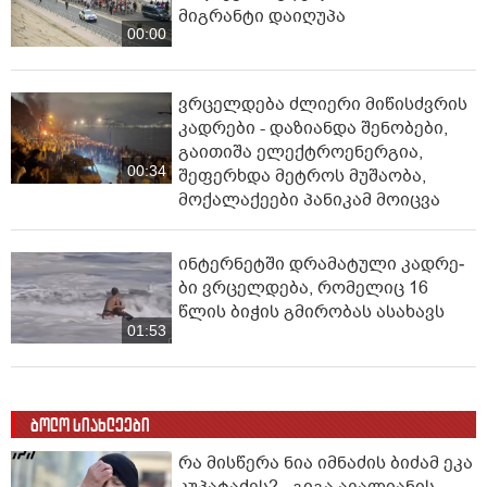
მიგრანტი დაიღუპა
00:00
ვრცელდება ძლიერი მიწისძვრის
კადრები - დაზიანდა შენობები,
გაითიშა ელექტროენერგია,
00:34
შეფერხდა მეტროს მუშაობა,
მოქალაქეები პანიკამ მოიცვა
ინ­ტერ­ნეტ­ში დრა­მა­ტუ­ლი კად­რე­
ბი ვრცელდება, რომელიც 16
წლის ბიჭის გმირობას ასახავს
01:53
ბოლო სიახლეები
რა მისწერა ნია იმნაძის ბიძამ ეკა
კუპატაძეს? - გიგა ავალიანის