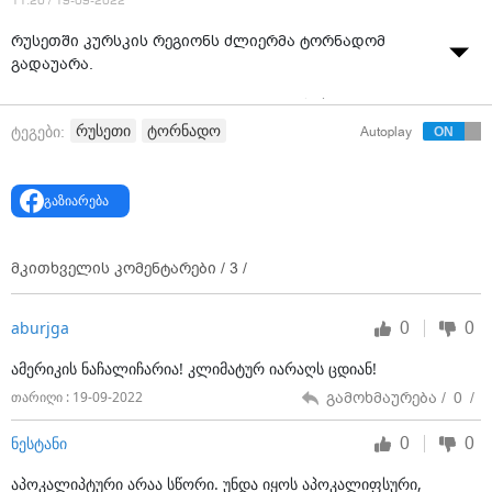
11:20 / 19-09-2022
რუსეთში კურსკის რეგიონს ძლიერმა ტორნადომ
გადაუარა.
გავრცელებული ინფორმაციით, 87 დასახლება
ელექტროენერგიის გარეშე დარჩა.
რუსეთი
ტორნადო
ტეგები:
Autoplay
გარდაიცვალა 2 ადამიანი.
გაზიარება
მკითხველის კომენტარები /
3
/
0
0
aburjga
ამერიკის ნაჩალიჩარია! კლიმატურ იარაღს ცდიან!
გამოხმაურება /
0
/
თარიღი : 19-09-2022
0
0
ნესტანი
აპოკალიპტური არაა სწორი. უნდა იყოს აპოკალიფსური,