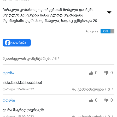
14:18 / 15-09-2022
"ირაკლი კობახიძე იყო ჩვენთან მოსული და ჩემს
მეუღლეს გაჩუმების სანაცვლოდ შესთავაზა
რკინიგზაში უფროსად წასვლა, სადაც ექნებოდა 20
000 ლარი ხელფასი" - ამის შესახებ სუს-ის უფროსის
Autoplay
ყოფილი მოადგილის, სოსო გოგაშვილის მეუღლემ,
თეა მარტყოფლიშვილმა, "ტვ პირველს" განუცხადა.
გაზიარება
მკითხველის კომენტარები /
6
/
0
0
თეონა
ჰაჰაჰაჰაჰჰააააააააააა!
გამოხმაურება /
0
/
თარიღი : 15-09-2022
0
0
ოთარი
აუ რა მაგრად უბერავენ!
გამოხმაურება /
0
/
თარიღი : 15-09-2022