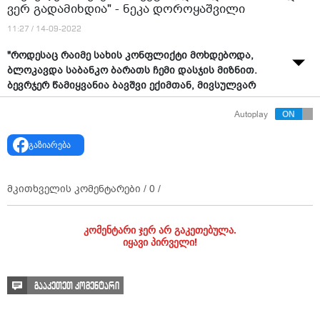
ვერ გადამიხდია" - ნეკა დოროყაშვილი
11:27 / 14-09-2022
"როდესაც რაიმე სახის კონფლიქტი მოხდებოდა,
ბლოკავდა საბანკო ბარათს ჩემი დასჯის მიზნით.
ბევრჯერ წამიყვანია ბავშვი ექიმთან, მივსულვარ
სუპერმარკეტში, დამიდია ბარათი და ვერ
Autoplay
გადამიხდია", - ამის შესახებ ჩოგბურთელ ნიკოლოზ
ბასილაშვილის ყოფილმა მეუღლემ, ნეკა
გაზიარება
დოროყაშვილმა, სასამართლო პროცესის
მიმდინარეობისას განაცხადა, სადაც ის მოწმის სახით
იკითხება.
მკითხველის კომენტარები /
0
/
ნეკა დოროყაშვილის თქმით, ნიკოლოზ ბასილაშვილს
სურდა შეხვეწებოდა, რომ ბლოკი აეხსნა, რასაც მისი
კომენტარი ჯერ არ გაკეთებულა.
მანიპულაციის და დაკნინების მიზნით აკეთებდა.
იყავი პირველი!
"ნიკოლოზი ჩემით მანიპულირებდა. იმ დროს არ
ვმუშაობდი და საოჯახო ბიუჯეტი იყო საერთო.
გააკეთეთ კომენტარი
როდესაც მოხდებოდა რაიმე სახის კონფლიქტი,
ბლოკავდა საბანკო ბარათს ჩემი დასჯის მიზნით.
ბევრჯერ წამიყვანია ბავშვი ექიმთან, მივსულვარ