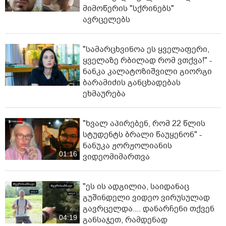
მიმოწერის "სქრინებს"
ავრცელებს
"სა­მარ­ცხვი­ნოა ეს ყვე­ლა­ფე­რი,
ყვე­ლა­ზე რბი­ლად რომ ვთქვა!" -
ნანკა კალატოზიშვილი გიორგი
ბარამიძის განცხადებას
ეხმაურება
"ხვალ აპირებენ, რომ 22 წლის
სტუდენტს ბრალი წაუყენონ" -
ნანუკა ჟორჟოლიანის
01:16
ვიდეომიმართვა
"ეს ის ადგილია, საიდანაც
გუშინდელი ვიდეო ვირუსულად
გავრცელდა.... დანარჩენი თქვენ
04:19
განსაჯეთ, რამდენად