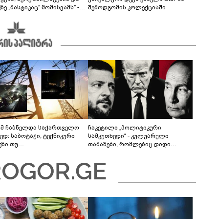
ზე „მასტიკაც“ მომისვამს" -
შემოდგომის კოლექციაში
 ანდრონიკაშვილი ოჯახური
იციების შესახებ
მ ჩაბნელდა საქართველო
ჩაკეტილი „პოლიტიკური
ედ: საბოტაჟი, ტექნიკური
სამკუთხედი“ - კულუარული
ეზი თუ
თამაშები, რომლებიც დიდი
როფესიონალიზმი?! -
სისხლის ფასად ჯდება
რო თვალჭრელიძის ანალიზი