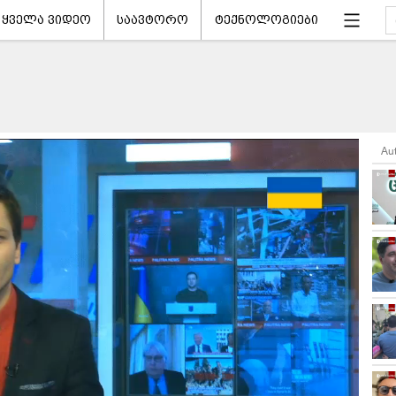
ყველა ვიდეო
საავტორო
ტექნოლოგიები
Au