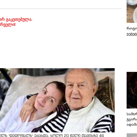
არ გაკეთებულა.
ირველი!
როგო
ვეგე
სამხ
გვირ
ადამ
ბუნებ
ლაბი
ოლს "დედოფალს" ეძახდა, ხოლო 20 წელი თავისზე 46