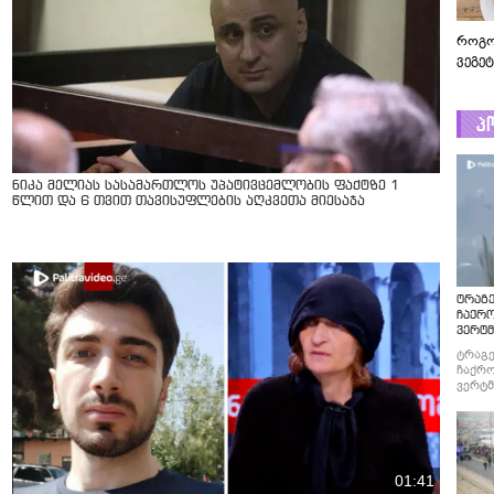
როგო
ვეგე
პ
ნიკა მელიას სასამართლოს უპატივცემლობის ფაქტზე 1
წლით და 6 თვით თავისუფლების აღკვეთა მიესაჯა
ტრაგე
ჩაქრ
ვერტმ
ტრაგე
ჩაქრო
ვერტმ
01:41