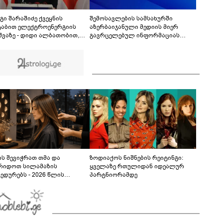
ცნობილი გამონათქვამი - რასაც პეტრე ამბობს
პავლეზე, პეტრეზე მეტს ამბობს, ვიდრე
08:58
პავლეზე"
გი შარაშიძე ქვეყნის
შემოსავლების სამსახურში
ტაბით ელექტროენერგიის
აზერბაიჯანული მედიის მიერ
შვაზე - დიდი ალბათობით,
გავრცელებულ ინფორმაციას
ური მიზეზი იმდენად მძიმეა,
პასუხობენ
ნებისმიერი სხვა ხარვეზის
რება ურჩევნიათ ნამდვილი
ზის გამოაშკარავებას
ს შევიჭრათ თმა და
ზოდიაქოს ნიშნების რეიტინგი:
რიდოთ სილამაზის
ყველაზე რთულიდან იდეალურ
ედურებს - 2026 წლის
პარტნიორამდე
სტოს ასტროლოგიური
კვლევი