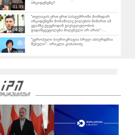
ინციდენტზე?
01:39
"თელავის ერთ-ერთ სასტუმროში მომხდარ
ინციდენტში მონაწილე ქალების მიმართ ამ
ეტაპზე ქვეყნიდან გაუსვლელობის
04:20
გადაწყვეტილება მიღებული არ არის" -
პროკურორი
"ევროპული ბიუროკრატია სრულ აბსურდშია
შესული" - ირაკლი კობახიძე
08:01
"გგონია, შეგარჩენ ამ სიმწარეს? ჩემი
ანგელოზი მართა კამერებში ჩანს, დედას რომ
მოეხვია, სიმწრით... შე არარაობა, არაკაცო!
00:57
გადმოხტი და გაიქეცი" - რას წერს დაღუპული
დედა-შვილის ნათესავი?
საგანგებო ბრიფინგი სუს-ში: დაკავებული და
სისხლის სამართლის პასუხისგებაში
მიცემულია 28 პირი - რა დეტალები ხდება
05:19
ცნობილი?
"თელავში მშენებლობის ნებართვები
ნამდვილად არასწორად იყო გაცემული
რამდენიმე კომერციულ ობიექტზე" - ირაკლი
კობახიძე
ირაკლი კობახიძის ბრიფინგი - "არსებობს