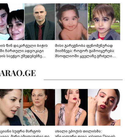
ლის წინ დაკარგული ბიჭის
მისი გარეგნობა ფენომენურად
ეში ჩართული ადვოკატი
მიიჩნევა: როგორ გამოიყურება
დის საეჭვო ქმედებებზე
მსოფლიოში ყველაზე გრძელი
რობს: "ქალბატონი უარს
წამწამების მქონე ბიჭი, რომელიც
დებს ინფორმაციის
ახლა 19 წლისაა?
დებაზე... წლობით
ინარეობდა საქმის
რცხვის ოპერაცია"
კაციანი სუფრა მარტოს
ახალი ეპოქის თილისმა:
ყვია, მერე ამილაგებია და
უნიკალური დევა კასელი Dior-ის