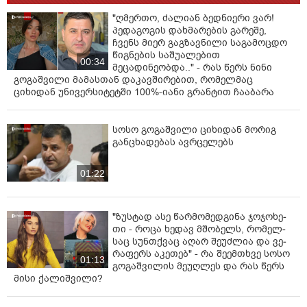
"ღმერთო, ძალიან ბედნიერი ვარ!
პედაგოგის დახმარების გარეშე,
ჩვენს მიერ გაგზავნილი საგამოცდო
წიგნების საშუალებით
00:34
მეცადინეობდა.." - რას წერს ნინი
გოგაშვილი მამასთან დაკავშირებით, რომელმაც
ციხიდან უნივერსიტეტში 100%-იანი გრანტით ჩააბარა
სოსო გოგაშვილი ციხიდან მორიგ
განცხადებას ავრცელებს
01:22
"ზუს­ტად ასე წარ­მო­მედ­გი­ნა ჯო­ჯო­ხე­
თი - როცა ხე­დავ მშო­ბელს, რო­მელ­
საც სუნ­თქვაც აღარ შე­უძ­ლია და ვე­
რა­ფერს აკე­თებ" - რა შეემთხვე სოსო
01:13
გოგაშვილის მეუღლეს და რას წერს
მისი ქალიშვილი?