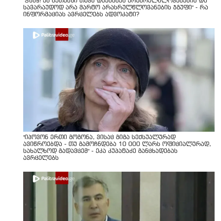
"Soos! ამ წუთებში თავს დაესხნენ არასრულწლოვანების და
სავარაუდოდ არა მარტო არასრულწლოვანების ჯგუფი" - რა
ინფორმაციას ავრცელებს ადვოკატი?
"იპოვონ ერთი გოგონა, ვისაც გიგა სექსუალურად
ავიწროებდა - თუ გამოჩნდება 10 000 ლარს ოფიციალურად,
სახალხოდ გადავცემ" - ეკა კუპატაძე განცხადებას
ავრცელებს