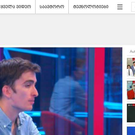
ყველა ვიდეო
საავტორო
ტექნოლოგიები
Au