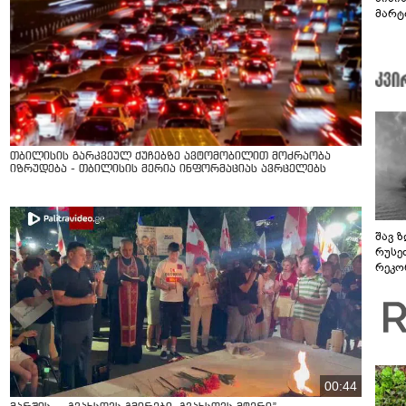
მარტ
ონაშ
თბილისის გარკვეულ ქუჩებზე ავტომობილით მოძრაობა
იზრუდება - თბილისის მერია ინფორმაციას ავრცელებს
შავ ზ
რუსე
რეკო
00:44