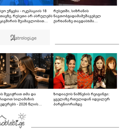
ქორწილის მიმდინარეობისას მომხდარ
ინციდენტზე?
01:39
ეო უწყება - ოკუპაციის 18
რუსეთში, სიზრანის
თავზე, რუსეთი არ ასრულებს
ნავთობგადამამუშავებელ
კავშირის შუამავლობით
ქარხანაზე თავდასხმა
ბულ 2008 წლის 12 აგვისტოს
განხორციელდა
ის შეწყვეტის შეთანხმებას -
ც, აფართოებს საკუთარ
ონო კონტროლს ოკუპირებულ
ონებში
ს შევიჭრათ თმა და
ზოდიაქოს ნიშნების რეიტინგი:
რიდოთ სილამაზის
ყველაზე რთულიდან იდეალურ
ედურებს - 2026 წლის
პარტნიორამდე
სტოს ასტროლოგიური
კვლევი