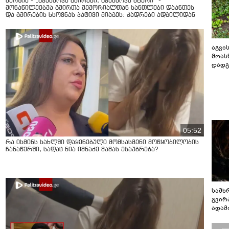
მარშის - „გვახსოვს გმირები, გვახსოვს მტერი” -
მონაწილეებმა გმირთა მემორიალთან სანთლები დაანთეს
და გმირების ხსოვნას პატივი მიაგეს: კადრები ადგილიდან
აგვის
მოას
დადგ
05:52
რა ისმინს სახლში დაყენებული მომსასმენი მოწყობილობის
ჩანაწერში, სადაც ნია იმნაძე მამას ესაუბრება?
სამხ
გვირ
ადამ
ბუნებ
ლაბი