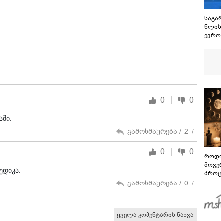
საგარ
წლის
ევრო
დადე
ცეცხლ
მეტი
უკან
რეგი
0
0
აში.
გამოხმაურება /
2
/
0
0
როდი
მოვე
ედიკა.
პროც
აგვი
გამოხმაურება /
0
/
გზამ
ყველა კომენტარის ნახვა