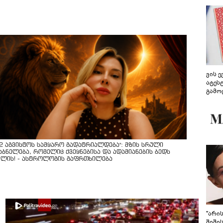
ვის 
ატეს
გამო
წარდ
12 აგვისტოს სამყარო გადატრიალდება": მზის სრული
აბნელება, რომელიც ქვეყნებისა და ადამიანების ბედს
ვლის! - ასტროლოგის გაფრთხილება
"არი
შიში