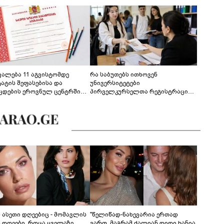
ევალება 11 აგვისტომდე
რა საბუთებს ითხოვენ
ტატის შეფასებისა და
უნივერსიტეტები
ცდების ეროვნულ ცენტრში
პირველკურსელთა რეგისტრაციის
გენა - დეტალები
დროს
ს ასეთი დღეებიც - მომავლის
"წელიწად-ნახევარია ერთად
ს დღეები, როცა ყველაზე
ვართ, მაგრამ ძალიან დიდი ხანია,