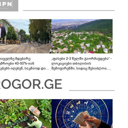
თაველზე მდებარე
„ფასები 2-3 წელში გაორმაგდება“ -
უმროები 40-50%-იან
ლოკაციები თბილისის
მებებს იღებენ, საკმაოდ დიდი
შემოგარენში, სადაც შესაძლოა,
ლისკენ წავალთ - მეგონა,
მიწები გაძვირდეს
ც მოიფიქრებდა და ბიზნესს
დებოდა“