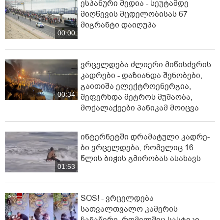
ესპანური მედია - სეუტამდე
მიღწევის მცდელობისას 67
მიგრანტი დაიღუპა
00:00
ვრცელდება ძლიერი მიწისძვრის
კადრები - დაზიანდა შენობები,
გაითიშა ელექტროენერგია,
00:34
შეფერხდა მეტროს მუშაობა,
მოქალაქეები პანიკამ მოიცვა
ინ­ტერ­ნეტ­ში დრა­მა­ტუ­ლი კად­რე­
ბი ვრცელდება, რომელიც 16
წლის ბიჭის გმირობას ასახავს
01:53
SOS! - ვრცელდება
სათვალთვალო კამერის