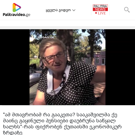
ყველა ვიდეო
"ამ მთავრობამ რა გააკეთა? სააკაშვილმა ქე
მაინც გაყინული პენსიები დაუბრუნა საწყალ
ხალხს"-რას ფიქრობენ ქუთაისში ეკონომიკურ
ზრდაზე