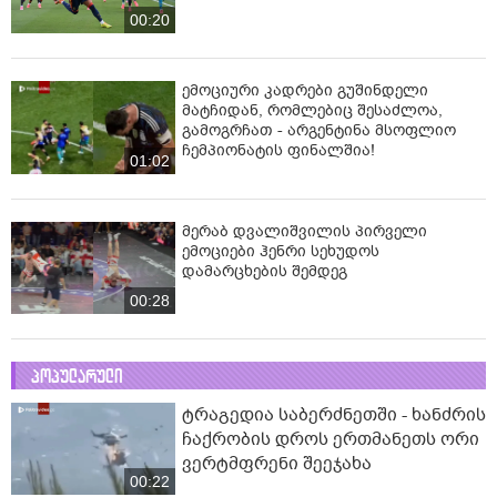
00:20
ემოციური კადრები გუშინდელი
მატჩიდან, რომლებიც შესაძლოა,
გამოგრჩათ - არ­გენ­ტი­ნა მსოფ­ლიო
ჩემ­პი­ო­ნა­ტის ფი­ნალ­შია!
01:02
მერაბ დვალიშვილის პირველი
ემოციები ჰენრი სეხუდოს
დამარცხების შემდეგ
00:28
პოპულარული
ტრაგედია საბერძნეთში - ხანძრის
ჩაქრობის დროს ერთმანეთს ორი
ვერტმფრენი შეეჯახა
00:22