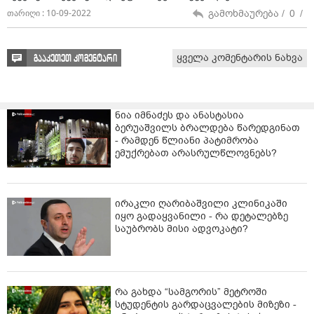
%e1%83%a1%e1%83%9e%e1%83%9d%e1%83%a0%e1%8
გამოხმაურება /
0
/
თარიღი : 10-09-2022
3%a2%e1%83%a3%e1%83%9a%e1%83%9b%e1%83%90-
%e1%83%93%e1%83%98%e1%83%a0%e1%83%94/?
fbclid=IwAR1RyOIivakr1XjxeLRZBm955nR0sHMle0EKjQgtya
ყველა კომენტარის ნახვა
გააკეთეთ კომენტარი
Adg31NCcaBAQVPuNk
ნია იმნაძეს და ანასტასია
ბერუაშვილს ბრალდება წარედგინათ
- რამდენ წლიანი პატიმრობა
ემუქრებათ არასრულწლოვნებს?
ირაკლი ღარიბაშვილი კლინიკაში
იყო გადაყვანილი - რა დეტალებზე
საუბრობს მისი ადვოკატი?
რა გახდა “სამგორის” მეტროში
სტუდენტის გარდაცვალების მიზეზი -