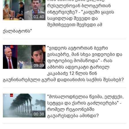
რუსულენოვან ბლოგერთან
ინტერვიუზე? - "კაფეში ყავის
01:40
საყიდლად შევედი და
შემთხვევით შევხვდი ამ
ქალბატონს"
"ვიდეოს ავტორთან ბევრი
ვისაუბრე, მან სხვა ვიდეოები და
ფოტოებიც მომაწოდა" - რას
09:39
ამბობს ადვოკატი ტარიელ
კაკაბაძე 12 წლის წინ
გაუჩინარებული გურამ დადიანიძის საქმის შესახებ?
"მოსალოდნელია წვიმა, ელ­ჭე­ქი,
სე­ტყვა და ქა­რის გაძ­ლი­ე­რე­ბა" -
რომელ რეგიონებში
00:38
გაუარესდება ამინდი?