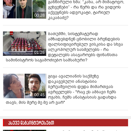
განწირული ხმა: “კახა, არ მიმატოვო,
პურის და მედიკამენტების გარეშე დარჩაო. Ты только
გეხვეწები” - რა წერს და რა ვიდეოს
не пизди Рицарь - ეგ ყველაფერი პირიქით იყო, ჯერ
აქვეყნებს ადვოკატი, ტარიელ
00:28
შენმა "პაპაშა" პუტინმა აკრძალა ქართული ღვინის
კაკაბაძე?
იმპორტი რუსეთში და მერე მე ვთქვი ეგ. თუმცა რა
მნიშვნელობა აქვს - დღესაც ბევრი პატრიოტი
ბათუმში, სისტემატურად
ქართველი შენს, საქართველოში ჩამოთესლებულ
ამზადებდნენ ცნობილი ბრენდების
"რადნია"-ს ბევრ რესტორანში იგივე ღვინით
ფალსიფიცირებულ ვისკისა და სხვა
უმასპინძლდება შეგნებულად - ослиной мочой
ალკოჰოლურ სასმელებს - რა
01:26
разбавляют (შარდის დადებით თვისებებში შენ რომ
დეტალებს ასაჯაროებს ფინანსთა
სამინისტროს საგამოძიებო სამსახური?
ერკვევი, ეგრე ვინ?). "რუსნია"-მ ხომ ნამდვილი ღვინის
და სტუმარ-მასპინძლობის გემო მაინც არ იცის.
გიგა ავალიანის საქმეზე
ისე, ეპილოგი ისეთი ჰქონდა, დუგინისგან
დაკავებული ანასტასია
ლენინისთავიანი ასმანეთიანის შუბლზე გაკვრას
ბერუაშვილის დედა მიმართვას
ნაღდი გამოჰკრა ხელი. Наша утешение – ваше
ავრცელებს - "რაც ეს ამბავი ჩემს
00:45
утешение. Господь наш Иисус Христос да призрит в
ოჯახს, ჩემს ანასტასიას გადახდა
Селениях Праведных деву Дарью и укрепит её Родителей
თავს, მის მერე მე მე არ ვარ"
и близких!
იმათ, ვინ დაამშვიდებს და თანაუგრძნობს, ვინც
ასევე დაგაინტერესებთ
უკრაინაში და საქართველოში დახოცა შენმა