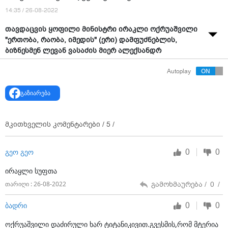
14:35 / 26-08-2022
თავდაცვის ყოფილი მინისტრი ირაკლი ოქრუაშვილი
"ერთობა, რაობა, იმედის" (ერი) დამფუძნებლის,
ბიზნესმენ ლევან ვასაძის მიერ ალექსანდრ
დუგინისთვის გაგზავნილს სამძიმრის წერილს
Autoplay
ეხმაურება.
სამძიმრის წერილში
ირაკლი ოქრუაშვილიც არის
გაზიარება
ნახსენები.
"პასუხის პასუხი ლევან ვასაძეს!
მკითხველის კომენტარები /
5
/
შემძრა დუგინის პორტალ "ცარგრადზე" მისი სტატიის
წინასიტყვაობამ, რომელიც უმძლავრესი ემოციების
0
0
გეო გეო
პროლოგით იწყება, თუ როგორ შეიტყო იმ დიდი
ირაყლი სუფთა
ტრაგედიის შესახებ, რომელიც მის ძმადნაფიც -
ალექსანდრ გელაევიჩ დუგინს დაატყდა თავს. ძალიან
გამოხმაურება /
0
/
თარიღი : 26-08-2022
ვიდარდე, რომ ამ მძიმე ჟამს ის ზემო იმერეთში,
საკუთარ დედულეთში დიდ ბებია "კნიგინია"
0
0
ბადრი
აბაშიძესთან დაბრუნდა და 102 წლის "კნიგინია"
ოქრუაშვილი დაძირული ხარ ტიტანიკივით.გვესმის,რომ მტერია
ასეთი მძიმე ტრაგედიის მოზიარე გახადა. არანაკლებ