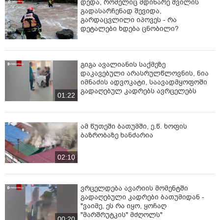
"ბრატვამ", ბლიად?
დედა, რომელიც მდინარე შვილის
გადასარჩენად შევიდა,
Но ты не волнуися Рицарь, и тебя скоро вилечем, так что
გარდაცვლილი იპოვეს - რა
დეტალები ხდება ცნობილი?
Русня на пороге сентябрь и вам пора из Грузии обратно -
на хуй.
პ.ს. მცირე კორექტირი ჩემს სტატუსთან დაკავშირებით.
გიგა ავალიანის საქმეზე
სააკაშვილის თავდაცვის მინისტრი არასდროს
დაკავებული არასრულწლოვნის, ნია
ვყოფილვარ, საქართველოს თავდაცვის მინისტრი
იმნაძის ადვოკატი, საავადმყოფოში
ვიყავი ყოველთვის" - წერს ირაკლი ოქრუაშვილი.
გადაღებულ კადრებს ავრცელებს
01:22
ამ წუთეში ბათუმში, ე.წ. ხოფის
ბაზრობაზე ხანძარია
02:10
ვრცელდება ავარიის მომენტში
გადაღებული კადრები ბათუმიდან -
"ვაიმე, ეს რა იყო, ყოჩაღ
"მარშრუტკის" მძღოლს"
00:20