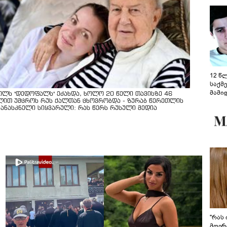
12 წ
საქმ
მამი
ოლს "დედოფალს" ეძახდა, ხოლო 20 წელი თავისზე 46
საუბ
ლით უმცროს რუს ქალთან ცხოვრობდა - ზურაბ წერეთლის
კანასკნელი სიყვარული: რას წერს რუსული მედია
აცხა
მოწო
მიმდ
ჩაფა
"რას 
მღერ