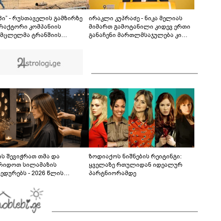
ავრცელებს - "ამას იურიდიული ფაკულტეტის 1-
ელი კურსის სტუდენტიც იკითხავს"
04:26
პი” - რუსთაველის გამზირზე
ირაკლი კუპრაძე - ნიკა მელიას
რაქტორი კომპანიის
მიმართ გამოტანილი კიდევ ერთი
მცლელმა ტრანშიის
განაჩენი მართლმსაჯულება კი
სთან ახლოს იმოძრავა,
არა, პოლიტიკური
ც ნიადაგის ჩამოშლა და
ანგარიშსწორების გაგრძელებაა
იკის მოცურება გამოიწვია,
ბრუნდა ავტომანქანა,
მცლელში იმყოფებოდა
ეწლოვანი ბავშვი
ს შევიჭრათ თმა და
ზოდიაქოს ნიშნების რეიტინგი:
რიდოთ სილამაზის
ყველაზე რთულიდან იდეალურ
ედურებს - 2026 წლის
პარტნიორამდე
სტოს ასტროლოგიური
კვლევი