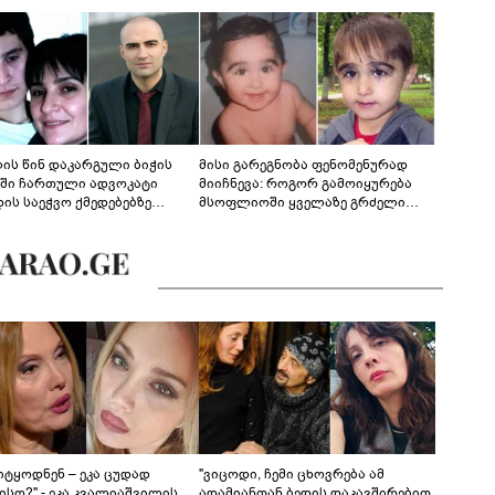
ლის წინ დაკარგული ბიჭის
მისი გარეგნობა ფენომენურად
ეში ჩართული ადვოკატი
მიიჩნევა: როგორ გამოიყურება
დის საეჭვო ქმედებებზე
მსოფლიოში ყველაზე გრძელი
რობს: "ქალბატონი უარს
წამწამების მქონე ბიჭი, რომელიც
დებს ინფორმაციის
ახლა 19 წლისაა?
დებაზე... წლობით
ინარეობდა საქმის
რცხვის ოპერაცია"
იტყოდნენ – ეკა ცუდად
"ვიცოდი, ჩემი ცხოვრება ამ
ისო?" - ეკა კვალიაშვილის
ადამიანთან ბედის დაკავშირებით