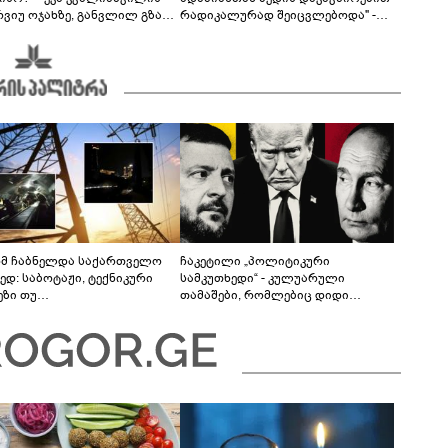
რვიუ ოჯახზე, განვლილ გზასა
რადიკალურად შეიცვლებოდა" -
თულ პერიოდზე
ნინო ჟვანია დატო ევგენიძესთან
ქორწინებასა და ოჯახზე
მ ჩაბნელდა საქართველო
ჩაკეტილი „პოლიტიკური
ედ: საბოტაჟი, ტექნიკური
სამკუთხედი“ - კულუარული
ეზი თუ
თამაშები, რომლებიც დიდი
როფესიონალიზმი?! -
სისხლის ფასად ჯდება
რო თვალჭრელიძის ანალიზი