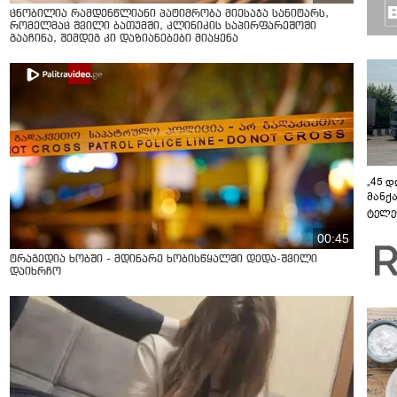
ცნობილია რამდენწლიანი პატიმრობა მიესაჯა სანიტარს,
რომელმაც შვილი ბათუმში, კლინიკის საპირფარეშოში
გააჩინა, შემდეგ კი დაზიანებები მიაყენა
„45 
მანქ
ტელე
აზერ
00:45
საქა
გავლ
ტრაგედია ხობში - მდინარე ხობისწყალში დედა-შვილი
დაიხრჩო