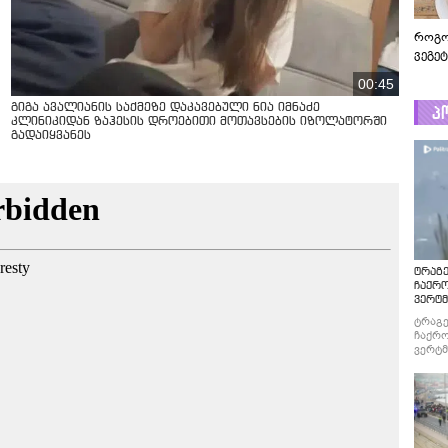
როგო
ვეგე
00:45
პ
გიგა ავალიანის საქმეზე დაკავებული ნია იმნაძე
კლინიკიდან ზაჰესის დროებითი მოთავსების იზოლატორში
გადაიყვანეს
ტრაგე
ჩაქრ
ვერტმ
ტრაგე
ჩაქრო
ვერტმ