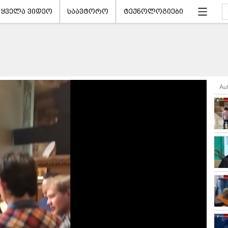
ყველა ვიდეო
საავტორო
ტექნოლოგიები
Au