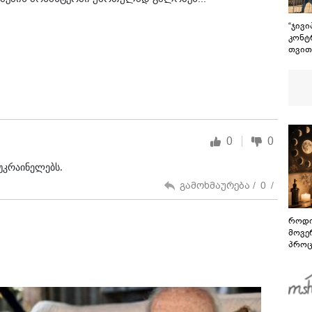
“ჯივი
კონტ
თვით
კიდე
რამა
ტექნ
გადა
თვით
მცირ
0
0
უკრაინელებს.
გამოხმაურება /
0
/
როდი
მოვე
პროც
აგვი
გზამ