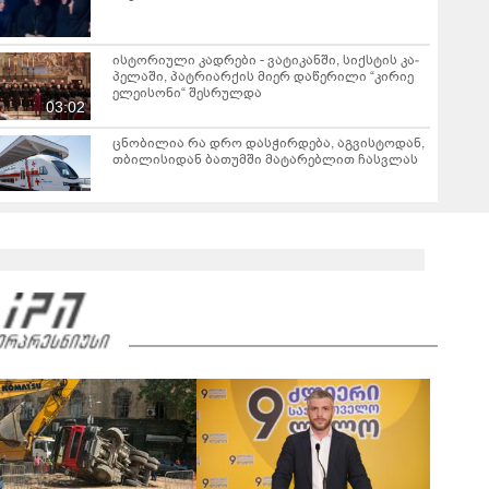
ისტორიული კადრები - ვა­ტი­კან­ში, სიქსტის კა­
პე­ლა­ში, პატრიარქის მიერ დაწერილი “კირიე
ელეისონი“ შესრულდა
03:02
ცნობილია რა დრო დასჭირდება, აგვისტოდან,
თბილისიდან ბათუმში მატარებლით ჩასვლას
ლანა ლატარია დაკრძალეს
00:31
"ეს არის სამარცხვინო, ამაზრზენია ასეთი
განცხადების მოსმენა, ამას აუცილებლად
სჭირდება საზოგადოების სათანადო რეაქცია" -
01:43
ირაკლი კობახიძე
ვრცელდება კადრები რუსთაველიდან, სადაც
სატვირთო გადაბრუნდა - მანქანაში
მცირეწლოვანიც იმყოფებოდა
01:19
ნანუკა ჟორჟოლიანი ვიდეომიმართვას