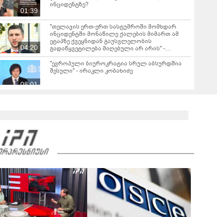
ინციდენტზე?
01:39
"თელავის ერთ-ერთ სასტუმროში მომხდარ
ინციდენტში მონაწილე ქალების მიმართ ამ
ეტაპზე ქვეყნიდან გაუსვლელობის
04:20
გადაწყვეტილება მიღებული არ არის" -
პროკურორი
"ევროპული ბიუროკრატია სრულ აბსურდშია
შესული" - ირაკლი კობახიძე
08:01
"გგონია, შეგარჩენ ამ სიმწარეს? ჩემი
ანგელოზი მართა კამერებში ჩანს, დედას რომ
მოეხვია, სიმწრით... შე არარაობა, არაკაცო!
00:57
გადმოხტი და გაიქეცი" - რას წერს დაღუპული
დედა-შვილის ნათესავი?
საგანგებო ბრიფინგი სუს-ში: დაკავებული და
სისხლის სამართლის პასუხისგებაში
მიცემულია 28 პირი - რა დეტალები ხდება
05:19
ცნობილი?
"თელავში მშენებლობის ნებართვები
ნამდვილად არასწორად იყო გაცემული
რამდენიმე კომერციულ ობიექტზე" - ირაკლი
კობახიძე
ირაკლი კობახიძის ბრიფინგი - "არსებობს