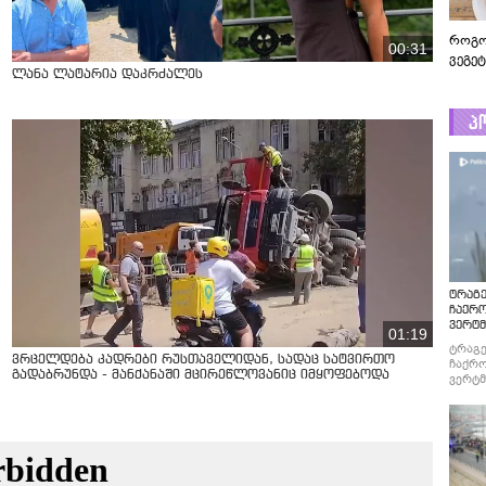
როგო
00:31
ვეგე
ლანა ლატარია დაკრძალეს
პ
ტრაგე
ჩაქრ
ვერტმ
01:19
ტრაგე
ვრცელდება კადრები რუსთაველიდან, სადაც სატვირთო
ჩაქრო
გადაბრუნდა - მანქანაში მცირეწლოვანიც იმყოფებოდა
ვერტმ