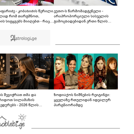
ცნობილი გამონათქვამი - რასაც პეტრე ამბობს
პავლეზე, პეტრეზე მეტს ამბობს, ვიდრე
08:58
პავლეზე"
ჯაფარიძე - კობახიძის წერილი
ეუთო-ს წარმომადგენელი -
ლად რომ თარგმნოთ,
არაპროპორციული სასჯელის
ის სიტყვებს მიიღებთ - რაც
გამოცხადებიდან ერთი წლის
ება ენერგეტიკული სისტემის
შემდეგ, მზია ამაღლობელი კვლავ
ლემას, ნამდვილად ვაპირებ
პატიმრობაში რჩება - მოვუწოდებ
მარაგო არა მხოლოდ
საქართველოს მთავრობას, მისი
ლები, არამედ აღვადგინო
დაუყოვნებლივი და უპირობო
ს ტელეფონიც
გათავისუფლებისკენ
ს შევიჭრათ თმა და
ზოდიაქოს ნიშნების რეიტინგი:
რიდოთ სილამაზის
ყველაზე რთულიდან იდეალურ
ედურებს - 2026 წლის
პარტნიორამდე
სტოს ასტროლოგიური
კვლევი