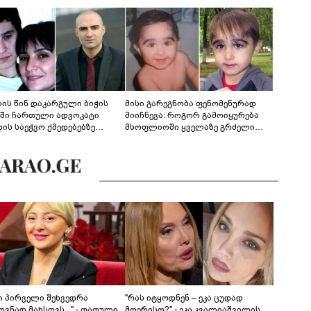
ლის წინ დაკარგული ბიჭის
მისი გარეგნობა ფენომენურად
ეში ჩართული ადვოკატი
მიიჩნევა: როგორ გამოიყურება
დის საეჭვო ქმედებებზე
მსოფლიოში ყველაზე გრძელი
რობს: "ქალბატონი უარს
წამწამების მქონე ბიჭი, რომელიც
დებს ინფორმაციის
ახლა 19 წლისაა?
დებაზე... წლობით
ინარეობდა საქმის
რცხვის ოპერაცია"
ნი პირველი შეხვედრა
"რას იტყოდნენ – ეკა ცუდად
ვნად მახსოვს..." - თათული
მღერისო?" - ეკა კვალიაშვილის