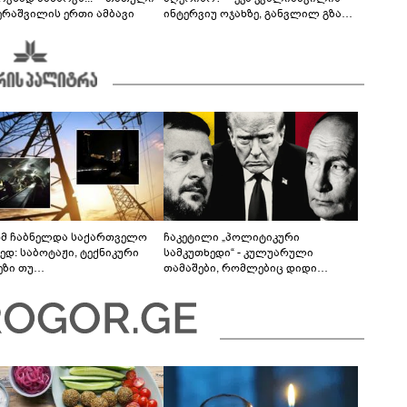
ერაშვილის ერთი ამბავი
ინტერვიუ ოჯახზე, განვლილ გზასა
და რთულ პერიოდზე
მ ჩაბნელდა საქართველო
ჩაკეტილი „პოლიტიკური
ედ: საბოტაჟი, ტექნიკური
სამკუთხედი“ - კულუარული
ეზი თუ
თამაშები, რომლებიც დიდი
როფესიონალიზმი?! -
სისხლის ფასად ჯდება
რო თვალჭრელიძის ანალიზი