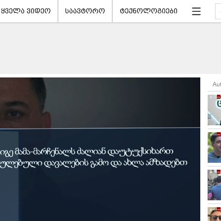
ყველა ვიდეო
საავტორო
ტექნოლოგიები
Au