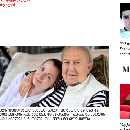
ირველი!
12 წ
საქმ
მამი
საუბ
აცხა
მოწო
მიმდ
ჩაფა
ოლს "დედოფალს" ეძახდა, ხოლო 20 წელი თავისზე 46
ლით უმცროს რუს ქალთან ცხოვრობდა - ზურაბ წერეთლის
კანასკნელი სიყვარული: რას წერს რუსული მედია
"ჩვე
ბუნდო