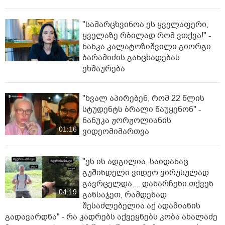
"სა­მარ­ცხვი­ნოა ეს ყვე­ლა­ფე­რი,
ყვე­ლა­ზე რბი­ლად რომ ვთქვა!" -
ნანკა კალატოზიშვილი გიორგი
ბარამიძის განცხადებას
ეხმაურება
"ხვალ აპირებენ, რომ 22 წლის
სტუდენტს ბრალი წაუყენონ" -
ნანუკა ჟორჟოლიანის
01:16
ვიდეომიმართვა
"ეს ის ადგილია, საიდანაც
გუშინდელი ვიდეო ვირუსულად
გავრცელდა.... დანარჩენი თქვენ
04:19
განსაჯეთ, რამდენად
შესაძლებელია აქ ადამიანის
გადავარდნა" - რა კადრებს აქვეყნებს კობა ახალაძე