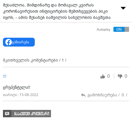
შესაძლოა, მიმდინარე და მომავალ კვირას
კორონავირუსით ინფიცირების შემთხვევების პიკი
იყოს, - ამის შესახებ იაშვილის სახელობის ბავშვთა
ცენტრალური საავადმყოფოს სამედიცინო
Autoplay
დირექტორმა, თსსუ-ის პროფესორმა ივანე ჩხაიძემ
„მთავარში" გამართულ პრესკონფერენციაზე
გაზიარება
განაცხადა.
როგორც ის განმარტავს, მოსალოდნელია, რომ
აგვისტოს ბოლოს და სექტემბრის დასაწყისში
მკითხველის კომენტარები /
1
/
შემცირდეს ინფიცირების შემთხვევები.
0
0
!!!
ცრუპენტელა!!
გამოხმაურება /
0
/
თარიღი : 15-08-2022
გააკეთეთ კომენტარი