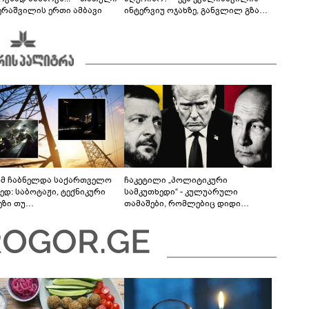
ერაშვილის ერთი ამბავი
ინტერვიუ ოჯახზე, განვლილ გზასა
და რთულ პერიოდზე
მ ჩაბნელდა საქართველო
ჩაკეტილი „პოლიტიკური
ედ: საბოტაჟი, ტექნიკური
სამკუთხედი“ - კულუარული
ეზი თუ
თამაშები, რომლებიც დიდი
როფესიონალიზმი?! -
სისხლის ფასად ჯდება
რო თვალჭრელიძის ანალიზი