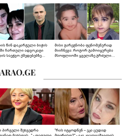
ლის წინ დაკარგული ბიჭის
მისი გარეგნობა ფენომენურად
ეში ჩართული ადვოკატი
მიიჩნევა: როგორ გამოიყურება
დის საეჭვო ქმედებებზე
მსოფლიოში ყველაზე გრძელი
რობს: "ქალბატონი უარს
წამწამების მქონე ბიჭი, რომელიც
დებს ინფორმაციის
ახლა 19 წლისაა?
დებაზე... წლობით
ინარეობდა საქმის
რცხვის ოპერაცია"
ნი პირველი შეხვედრა
"რას იტყოდნენ – ეკა ცუდად
ვნად მახსოვს..." - თათული
მღერისო?" - ეკა კვალიაშვილის