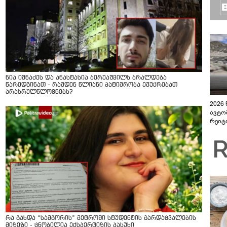
ნია იმნაძეს და ანასტასია ბერუაშვილს ბრალდება
წარედგინათ - რამდენ წლიანი პატიმრობა ემუქრებათ
არასრულწლოვნებს?
2026
ავტო
რეიტ
რა გახდა “სამგორის” მეტროში სტუდენტის გარდაცვალების
მიზეზი - ცნობილია ექსპერტიზის პასუხი