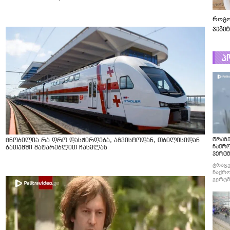
როგო
ვეგე
პ
ტრაგე
ცნობილია რა დრო დასჭირდება, აგვისტოდან, თბილისიდან
ჩაქრ
ბათუმში მატარებლით ჩასვლას
ვერტმ
ტრაგე
ჩაქრო
ვერტმ