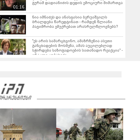
გურამ დადიანიძის დედის ემოციური მიმართვა
01:16
ნია იმნაძეს და ანასტასია ბერუაშვილს
ბრალდება წარედგინათ - რამდენ წლიანი
პატიმრობა ემუქრებათ არასრულწლოვნებს?
"ეს არის სამარცხვინო, ამაზრზენია ასეთი
განცხადების მოსმენა, ამას აუცილებლად
სჭირდება საზოგადოების სათანადო რეაქცია" -
01:43
ირაკლი კობახიძე
ვრცელდება კადრები რუსთაველიდან, სადაც
სატვირთო გადაბრუნდა - მანქანაში
მცირეწლოვანიც იმყოფებოდა
01:19
ნანუკა ჟორჟოლიანი ვიდეომიმართვას
ავრცელებს - "ამას იურიდიული ფაკულტეტის 1-
ელი კურსის სტუდენტიც იკითხავს"
04:26
საგარეჯოში, არასრულწლოვანმა ჩამოტვირთა
ფოტოსურათები, დაამონტაჟა, მიანიჭა
პორნოგრაფიული იერსახე და
00:20
შეურაცხმყოფელ ტექსტებთან ერთად
გაავრცელა - შსს ბრალდებულის დაკავების
კადრებს აქვეყნებს
ნიკა მელიას სასამართლოს უპატივცემლობის