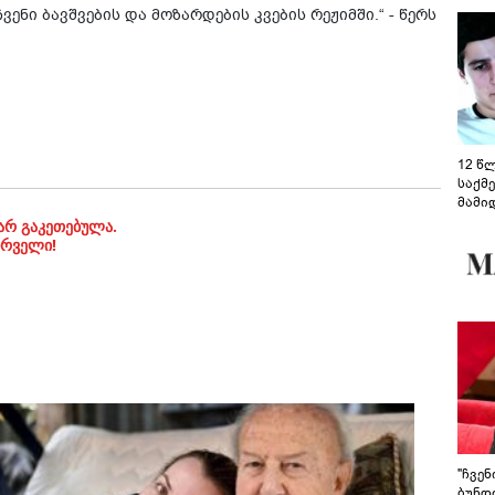
ენი ბავშვების და მოზარდების კვების რეჟიმში.“ - წერს
12 წ
საქმ
მამი
საუბ
არ გაკეთებულა.
აცხა
ირველი!
მოწო
მიმდ
ჩაფა
"ჩვე
ბუნდო