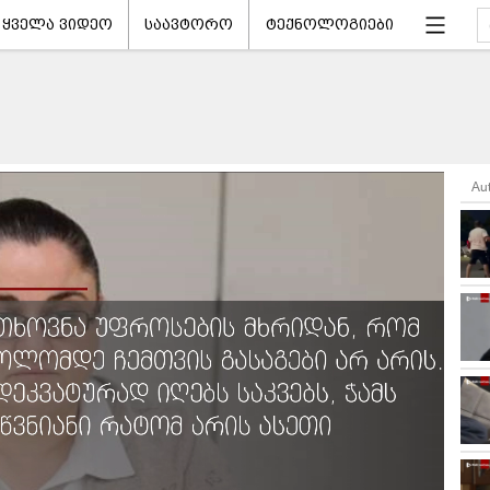
ყველა ვიდეო
საავტორო
ტექნოლოგიები
Au