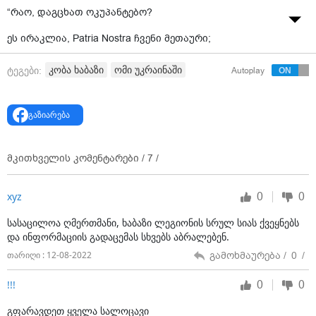
“რაო, დაგცხათ ოკუპანტებო?
ეს ირაკლია, Patria Nostra ჩვენი მეთაური;
ეს მიშაა, დიახ ის მიხეილ ქამხაძე რომლის პირადი
კობა ხაბაზი
ომი უკრაინაში
ტეგები:
Autoplay
მონაცემები მოღალატე ქართველმა (ქართველებმა)
ოკუპანტებს გადასცეს;
გაზიარება
ეს ავალაა, George Avaliani ჩვენი გათვლის ჯგუფის
მეთაური;
მკითხველის კომენტარები /
7
/
ეს ქებურაა, ჩვენი Keburia David
ეს ზურაა, ჩვენი ძმა ზურა ზალიაშვილი;
0
0
xyz
ეს დიმაა, ჩვენი სული და გული Dimitri Chitishvili
სასაცილოა ღმერთმანი, ხაბაზი ლეგიონის სრულ სიას ქვეყნებს
და ინფორმაციის გადაცემას სხვებს აბრალებენ.
და კიდევ თქვენი მონა-მორჩილი.
გამოხმაურება /
0
/
თარიღი : 12-08-2022
მე მიყვარს Georgian Legion - Грузинський Легіон
ქართული ლეგიონი
0
0
!!!
P.S. თანამებრძოლების სახელები მითითებულია
გფარავდეთ ყველა სალოცავი