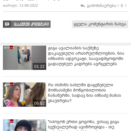
მხოლოდ მათი თანხმობის შემდეგ, თანაც თითოეულ
გამოხმაურება /
0
/
თარიღი : 12-08-2022
მათგანს თავიანთ ფბ გვერდზე აქვთ დაფიქსირებული,
რომ ისინი უკრაინაში არიან და უკრაინის
დამოუკიდებლობისთვის იბრძვიან...“ - აქვეყნებს
ყველა კომენტარის ნახვა
გააკეთეთ კომენტარი
უკრაინიდან კობა ხაბაზი.
გიგა ავალიანის საქმეზე
დაკავებული არასრულწლოვნის, ნია
იმნაძის ადვოკატი, საავადმყოფოში
გადაღებულ კადრებს ავრცელებს
01:22
რა ისმინს სახლში დაყენებული
მომსასმენი მოწყობილობის
ჩანაწერში, სადაც ნია იმნაძე მამას
ესაუბრება?
05:52
"იპოვონ ერთი გოგონა, ვისაც გიგა
სექსუალურად ავიწროებდა - თუ