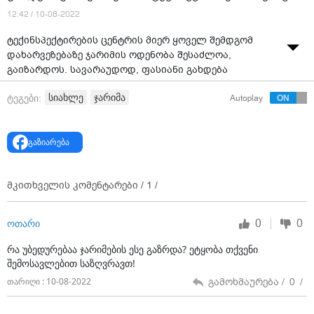
12:42 / 10-08-2022
ტექინსპექტირების ცენტრის მიერ ყოველ შემდგომ
დახარვეზებაზე ჯარიმის ოდენობა შესაძლოა,
გაიზარდოს. სავარაუდოდ, ფასიანი გახდება
განმეორებითი ტექნიკური შემოწმებაც.
სიახლე
ჯარიმა
ტეგები:
Autoplay
როგორც ტექინსპექტირების ცენტრების კავშირის
თავმჯდომარე გიორგი შიოლაშვილმა
“ინტერპრესნიუსთან” ინტერვიუში განაცხადა,
გაზიარება
შესაბამისი საკანონმდებლო ინიციატივა
პარლამენტში უკვე შესულია და მისი განხილვა
მიმდინარე წლის შემოდგომაზე დაიწყება.
მკითხველის კომენტარები /
1
/
მისივე განმარტებით, მომზადებული კანონპროექტის
0
0
ოთარი
მიხედვით, ტექინსპექტირების ცენტრის მიერ
დახარვეზების შემთხვევაში, პირველადი ჯარიმის
რა უბედურებაა ჯარიმების ესე გაზრდა? ეტყობა თქვენი
თანხა 50 ლარი რჩება, თუმცა ყოველი შემდგომი
შემოსავლებით საზღვრავთ!
დაჯარიმებისთვის თანხა იზრდება - ხდება 150 ლარი,
გამოხმაურება /
0
/
თარიღი : 10-08-2022
შემდეგ 300 ლარი და ა.შ.