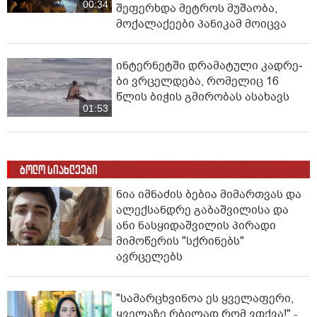
00:34
შეფერხდა მეტროს მუშაობა,
მოქალაქეები პანიკამ მოიცვა
ინ­ტერ­ნეტ­ში დრა­მა­ტუ­ლი კად­რე­
ბი ვრცელდება, რომელიც 16
წლის ბიჭის გმირობას ასახავს
01:53
ბოლო სიახლეები
ნია იმნაძის ბებია მიმართვას და
ალექსანდრე გაბაშვილისა და
ანი ნასყიდაშვილის პირადი
მიმოწერის "სქრინებს"
ავრცელებს
"სა­მარ­ცხვი­ნოა ეს ყვე­ლა­ფე­რი,
ყვე­ლა­ზე რბი­ლად რომ ვთქვა!" -