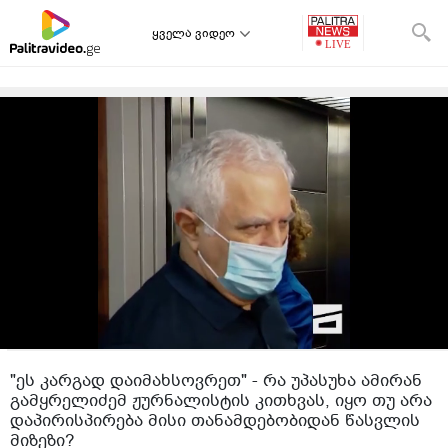
ყველა ვიდეო
"ეს კარგად დაიმახსოვრეთ" - რა უპასუხა ამირან
გამყრელიძემ ჟურნალისტის კითხვას, იყო თუ არა
დაპირისპირება მისი თანამდებობიდან წასვლის
მიზეზი?