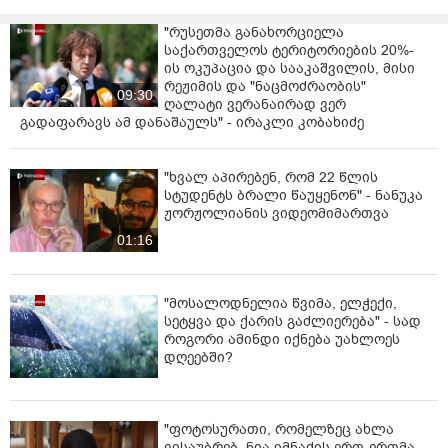
არავის ვუპირისპირდები“, - განაცხადა გამყრელიძემ.
"რუსეთმა განახორციელა
საქართველოს ტერიტორიების 20%-
ცნობისთვის, ჯანდაცვის მინისტრმა, ზურაბ
ის ოკუპაცია და სააკაშვილის, მისი
აზარაშვილმა „პალიტრანიუსის“ გადაცემა „360
რეჟიმის და "ნაცმოძრაობის"
გრადუსში“ განაცხადა, რომ ამირან გამყრელიძე
09:30
ღალატი ვერანაირად ვერ
დაავადებათა კონტროლის ეროვნულ ცენტრს ტოვებს,
გადაფარავს ამ დანაშაულს" - ირაკლი კობახიძე
მას დროებით ჯანდაცვის მინისტრის მოადგილე
თამარ გაბუნია ჩაანაცვლებს.
"ხვალ აპირებენ, რომ 22 წლის
სტუდენტს ბრალი წაუყენონ" - ნანუკა
ჟორჟოლიანის ვიდეომიმართვა
01:16
"მოსალოდნელია წვიმა, ელჭექი,
სეტყვა და ქარის გაძლიერება" - სად
როგორი ამინდი იქნება უახლოეს
დღეებში?
"ფოტოსურათი, რომელზეც ახლა
ვისაუბრებ, ნია იმნაძის ერთ-ერთმა