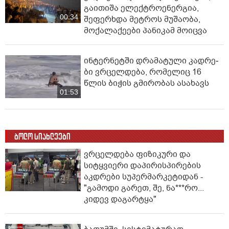
გაითიშა ელექტროენერგია,
00:34
შეფერხდა მეტროს მუშაობა,
მოქალაქეები პანიკამ მოიცვა
ინ­ტერ­ნეტ­ში დრა­მა­ტუ­ლი კად­რე­
ბი ვრცელდება, რომელიც 16
წლის ბიჭის გმირობას ასახავს
01:53
ბოლო სიახლეები
ვრცელდება ფიზიკური და
სიტყვიერი დაპირისპირების
აკდრები სუპერმარკეტიდან -
"გამოდი გარეთ, შე, ნა***რო...
კიდევ დაგარტყა"