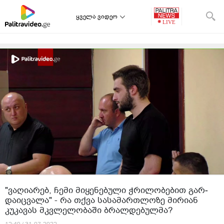
ყველა ვიდეო
"ვაღიარებ, ჩემი მი­ყე­ნე­ბუ­ლი ჭრი­ლო­ბე­ბით გარ­
და­იც­ვა­ლა" - რა თქვა სასამართლოზე მირიან
კუკავას მკვლელობაში ბრალდებულმა?