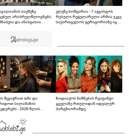
ხმა: “კახა, არ მიმატოვო, გეხვეწები” - რა წერს
და რა ვიდეოს აქვეყნებს ადვოკატი, ტარიელ
00:28
კაკაბაძე?
 ავალიანის საქმეზე
ელენე ხოშტარია - 7 აგვისტოს
ვებულ არასრულწლოვნებს,
რუსული რეგულარული არმია უკვე
მნაძესა და ანასტასია
საქართველოს ტერიტორიაზე იყო,
აშვილს აღკვეთის
გვქონდა მსხვერპლი - ვერც
სძიების სახით პატიმრობა
რუსები და ვერც ქართველი
არდათ
რუსები ისტორიას ვერ გადაწერენ
ს შევიჭრათ თმა და
ზოდიაქოს ნიშნების რეიტინგი:
რიდოთ სილამაზის
ყველაზე რთულიდან იდეალურ
ედურებს - 2026 წლის
პარტნიორამდე
სტოს ასტროლოგიური
კვლევი