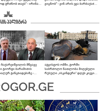
ოდ გრძნობ თავს" - ირინა
ვიცნობ" - ვინ არის ევა ბარბაქაძის
ვილის წერილი
რჩეული და როგორია მისი
სიყვარულის ამბავი
ა ზაქარეიშვილის მწვავე
აგვისტოს ომში, გორში
ხი გიორგი ბარამიძის
საბრძოლო ნათლობა მიღებული
დალურ განცხადებაზე -
რუსული „ისკანდერი“ დღეს კიევის
ლაფერი დეტალურად ვიცი...
მთავარ კოშმარად იქცა
ნში მოკლული ქართველები მე
ვასვენე... ბარამიძე კი
"