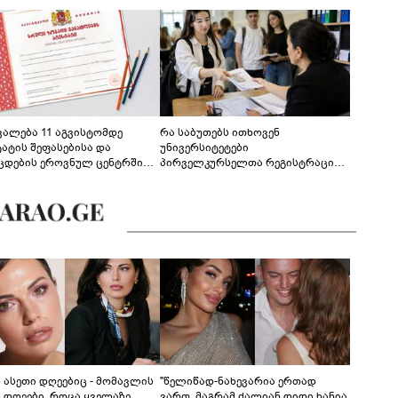
ევალება 11 აგვისტომდე
რა საბუთებს ითხოვენ
ტატის შეფასებისა და
უნივერსიტეტები
ცდების ეროვნულ ცენტრში
პირველკურსელთა რეგისტრაციის
გენა - დეტალები
დროს
ს ასეთი დღეებიც - მომავლის
"წელიწად-ნახევარია ერთად
ს დღეები, როცა ყველაზე
ვართ, მაგრამ ძალიან დიდი ხანია,