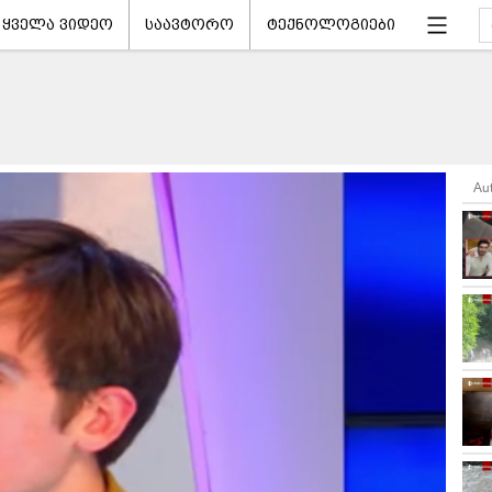
ყველა ვიდეო
საავტორო
ტექნოლოგიები
Au