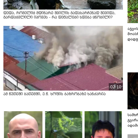
დედა, რომელიც მდინარე შვილის გადასარჩენად შევიდა,
გარდაცვლილი იპოვეს - რა დეტალები ხდება ცნობილი?
აგვის
მოას
დადგ
02:10
ამ წუთეში ბათუმში, ე.წ. ხოფის ბაზრობაზე ხანძარია
სამხ
გვირ
ადამ
ბუნებ
ლაბი