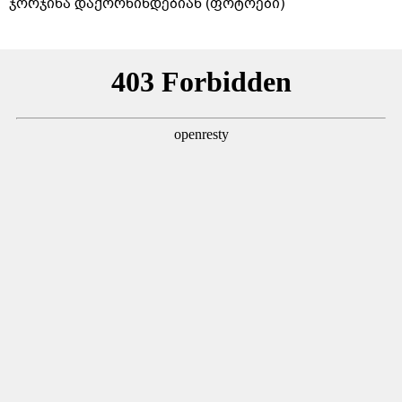
ჯორჯინა დაქორწინდებიან (ფოტოები)