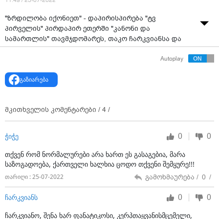
11:49 / 25-07-2022
"ზრდილობა იქონიეთ" - დაპირისპირება "ტვ
პირველის" პირდაპირ ეთერში "კანონი და
სამართლის" თავმჯდომარეს, თაკო ჩარკვიანსა და
"ევროპული საქართველოს" ერთ-ერთ წევრს, ლაშა
Autoplay
დამენიას შორის.
გაზიარება
მკითხველის კომენტარები /
4
/
0
0
ჭიჭე
თქვენ რომ ნორმალურები არა ხართ ეს გასაგებია, მარა
საზოგადოება, ქართველი ხალხია ცოდო თქვენი შემყურე!!!
გამოხმაურება /
0
/
თარიღი : 25-07-2022
0
0
ჩარკვიანს
ჩარკვიანო, შენა ხარ ფანატიკოსი, კერპთაყვანისმცემელი,