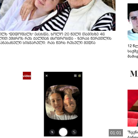
ოლს "დედოფალს" ეძახდა, ხოლო 20 წელი თავისზე 46
ლით უმცროს რუს ქალთან ცხოვრობდა - ზურაბ წერეთლის
კანასკნელი სიყვარული: რას წერს რუსული მედია
12 წ
საქმ
მამი
საუბ
აცხა
მოწო
მიმდ
ჩაფა
"ჩვე
01:01
ბუნდო