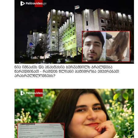
ნია იმნაძეს და ანასტასია ბერუაშვილს ბრალდება
წარედგინათ - რამდენ წლიანი პატიმრობა ემუქრებათ
არასრულწლოვნებს?