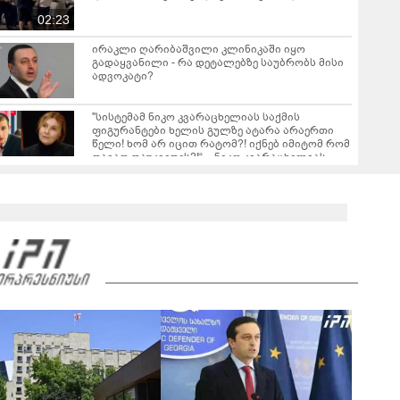
02:23
ირაკლი ღარიბაშვილი კლინიკაში იყო
გადაყვანილი - რა დეტალებზე საუბრობს მისი
ადვოკატი?
"სისტემამ ნიკო კვარაცხელიას საქმის
ფიგურანტები ხელის გულზე ატარა არაერთი
წელი! ხომ არ იცით რატომ?! იქნებ იმიტომ რომ
თავად დაუკვეთეს?!“ – ნიკო კვარაცხელიას
დედა განცხადებას ავრცელებს
ცნობილია რა დრო დასჭირდება, აგვისტოდან,
თბილისიდან ბათუმში მატარებლით ჩასვლას
ლანა ლატარია დაკრძალეს
00:31
"ეს არის სამარცხვინო, ამაზრზენია ასეთი
განცხადების მოსმენა, ამას აუცილებლად
სჭირდება საზოგადოების სათანადო რეაქცია" -
01:43
ირაკლი კობახიძე
ვრცელდება კადრები რუსთაველიდან, სადაც