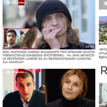
04:01
„ფასე
გიგა ავალიანის საქმეზე დაკავებული ორი მოზარდი ბრალის
ლოკა
ოფიციალურად წარდგენის მოლოდინშია - რა არის ცნობილი
შემო
ამ დროისთვის საქმეში და რა მტკიცებულებებზე საუბრობს
მიწე
ეკა კუპატაძე?