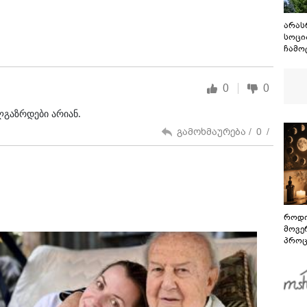
არას
სოცი
ჩამო
არა
ფოტო
მიან
0
0
იერს
ტექს
ლგაზრდები არიან.
ბრალ
გამოხმაურება /
0
/
როდი
მოვე
პროც
აგვი
გზამ