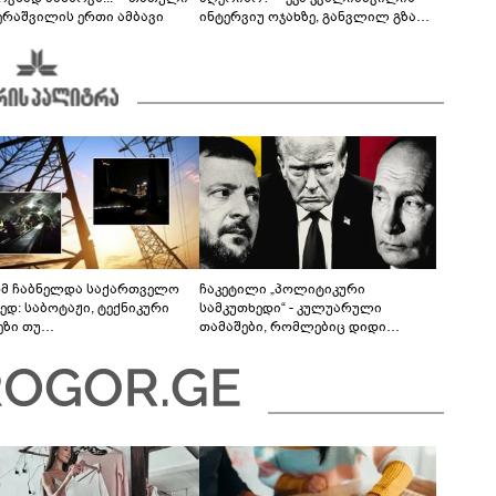
ერაშვილის ერთი ამბავი
ინტერვიუ ოჯახზე, განვლილ გზასა
და რთულ პერიოდზე
მ ჩაბნელდა საქართველო
ჩაკეტილი „პოლიტიკური
ედ: საბოტაჟი, ტექნიკური
სამკუთხედი“ - კულუარული
ეზი თუ
თამაშები, რომლებიც დიდი
როფესიონალიზმი?! -
სისხლის ფასად ჯდება
რო თვალჭრელიძის ანალიზი