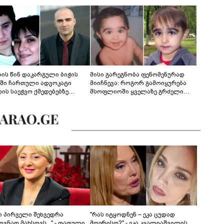
ლის წინ დაკარგული ბიჭის
მისი გარეგნობა ფენომენურად
ეში ჩართული ადვოკატი
მიიჩნევა: როგორ გამოიყურება
დის საეჭვო ქმედებებზე
მსოფლიოში ყველაზე გრძელი
რობს: "ქალბატონი უარს
წამწამების მქონე ბიჭი, რომელიც
დებს ინფორმაციის
ახლა 19 წლისაა?
დებაზე... წლობით
ინარეობდა საქმის
რცხვის ოპერაცია"
ნი პირველი შეხვედრა
"რას იტყოდნენ – ეკა ცუდად
ვნად მახსოვს..." - თათული
მღერისო?" - ეკა კვალიაშვილის