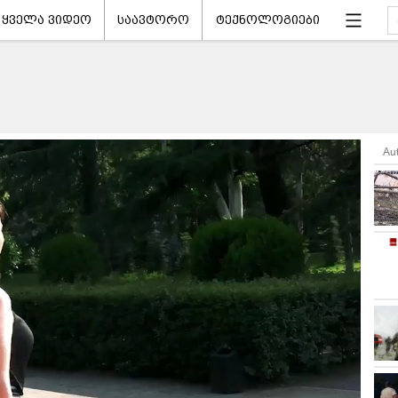
ყველა ვიდეო
საავტორო
ტექნოლოგიები
Au