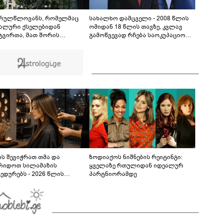
სატვირთო გადაბრუნდა - მანქანაში
მცირეწლოვანიც იმყოფებოდა
01:19
რულწლოვანს, რომელმაც
სახალხო დამცველი - 2008 წლის
ალური ქსელებიდან
ომიდან 18 წლის თავზე, კვლავ
ტვირთა, მათ შორის
გამოწვევად რჩება საოკუპაციო
სრულწლოვანთა
რეჟიმების მიერ, ე.წ. საზღვრის
სურათები, დაამონტაჟა,
უკანონო კვეთისთვის, პირთა
იჭა პორნოგრაფიული
უკანონო დაკავებების და
ახე და შეურაცხმყოფელ
პატიმრობის პრაქტიკა, ასევე
ტებთან ერთად გაავრცელა,
მშობლიურ ენაზე განათლების
ი წარუდგინეს
ხელმისაწვდომობა
ს შევიჭრათ თმა და
ზოდიაქოს ნიშნების რეიტინგი:
რიდოთ სილამაზის
ყველაზე რთულიდან იდეალურ
ედურებს - 2026 წლის
პარტნიორამდე
სტოს ასტროლოგიური
კვლევი