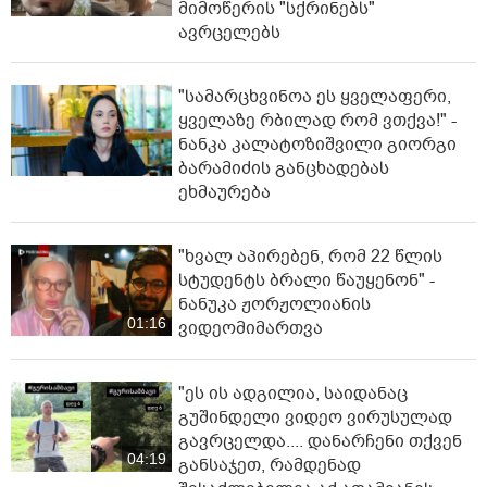
მიმოწერის "სქრინებს"
ავრცელებს
"სა­მარ­ცხვი­ნოა ეს ყვე­ლა­ფე­რი,
ყვე­ლა­ზე რბი­ლად რომ ვთქვა!" -
ნანკა კალატოზიშვილი გიორგი
ბარამიძის განცხადებას
ეხმაურება
"ხვალ აპირებენ, რომ 22 წლის
სტუდენტს ბრალი წაუყენონ" -
ნანუკა ჟორჟოლიანის
01:16
ვიდეომიმართვა
"ეს ის ადგილია, საიდანაც
გუშინდელი ვიდეო ვირუსულად
გავრცელდა.... დანარჩენი თქვენ
04:19
განსაჯეთ, რამდენად