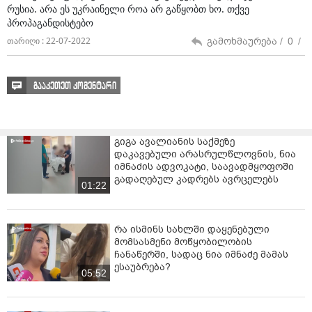
ნივთმტკიცებად ამოიღეს.
რუსია. არა ეს უკრაინელი როა არ გაწყობთ ხო. თქვე
პროპაგანდისტებო
გამოძიებით დადგინდა, რომ ს.კ.-მ აღნიშნული
გამოხმაურება /
0
/
თარიღი : 22-07-2022
ნარკოტიკი ბრაზილიის ფედერაციული
რესპუბლიკიდან თვითმფრინავით ჩამოიტანა და
საქართველოს ტერიტორიაზე შემოიტანა.
გააკეთეთ კომენტარი
განსაკუთრებით დიდი ოდენობით ნარკოტიკული
საშუალების უკანონო შეძენა-შენახვის და
საქართველოში უკანონოდ შემოტანის ფაქტზე
გამოძიება მიმდინარეობს საქართველოს სისხლის
გიგა ავალიანის საქმეზე
სამართლის კოდექსის 260-ე მუხლის მე-6 ნაწილის „ა“
დაკავებული არასრულწლოვნის, ნია
ქვეპუნქტით და 262-ე მუხლის მე-4 ნაწილის „ა“
იმნაძის ადვოკატი, საავადმყოფოში
ქვეპუნქტით.
გადაღებულ კადრებს ავრცელებს
01:22
რა ისმინს სახლში დაყენებული
მომსასმენი მოწყობილობის
ჩანაწერში, სადაც ნია იმნაძე მამას
ესაუბრება?
05:52